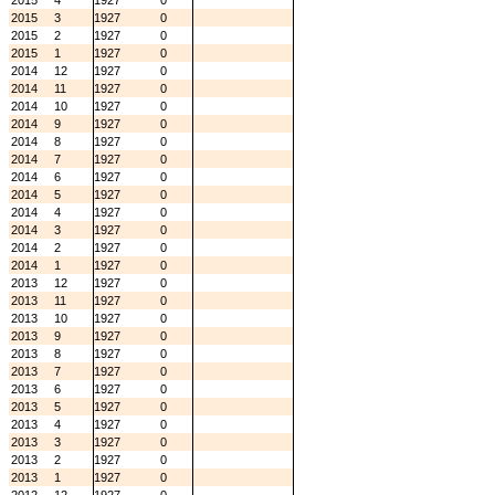
2015
4
1927
0
2015
3
1927
0
2015
2
1927
0
2015
1
1927
0
2014
12
1927
0
2014
11
1927
0
2014
10
1927
0
2014
9
1927
0
2014
8
1927
0
2014
7
1927
0
2014
6
1927
0
2014
5
1927
0
2014
4
1927
0
2014
3
1927
0
2014
2
1927
0
2014
1
1927
0
2013
12
1927
0
2013
11
1927
0
2013
10
1927
0
2013
9
1927
0
2013
8
1927
0
2013
7
1927
0
2013
6
1927
0
2013
5
1927
0
2013
4
1927
0
2013
3
1927
0
2013
2
1927
0
2013
1
1927
0