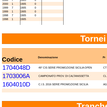
2000
7
1905
0
2000
1
1905
0
1999
7
1905
0
1999
1
1905
0
1998
7
1905
0
1998
1
1905
Tornei
Codice
Denominazione
Pr
1704048D
49° CIS SERIE PROMOZIONE SICILIA OPEN
CT
1703006A
CAMPIONATO PROV. DI CALTANISSETTA
CL
1604010D
C.I.S. 2016 SERIE PROMOZIONE SICILIA
AG
Tranch