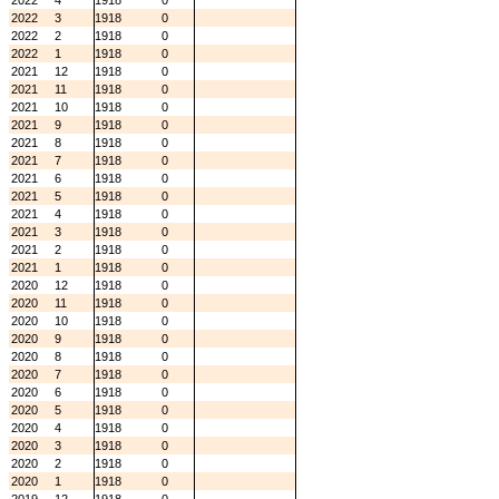
2022
4
1918
0
2022
3
1918
0
2022
2
1918
0
2022
1
1918
0
2021
12
1918
0
2021
11
1918
0
2021
10
1918
0
2021
9
1918
0
2021
8
1918
0
2021
7
1918
0
2021
6
1918
0
2021
5
1918
0
2021
4
1918
0
2021
3
1918
0
2021
2
1918
0
2021
1
1918
0
2020
12
1918
0
2020
11
1918
0
2020
10
1918
0
2020
9
1918
0
2020
8
1918
0
2020
7
1918
0
2020
6
1918
0
2020
5
1918
0
2020
4
1918
0
2020
3
1918
0
2020
2
1918
0
2020
1
1918
0