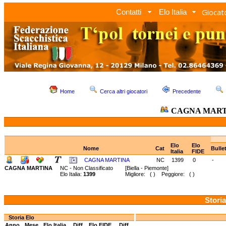
Giocato
Contatti
Elo Italia
Home
Cerca altri giocatori
Precedente
CAGNA MAR
Elo
Elo
Nome
Cat
Bulle
Italia
FIDE
CAGNA MARTINA
NC
1399
0
-
CAGNA MARTINA
NC - Non Classificato
[Biella - Piemonte]
Elo Italia:
1399
Migliore: ( ) Peggiore: ( )
Storia
Storia Elo
Anno
Mese
Elo Italia
Diff.
Elo FIDE
Diff.