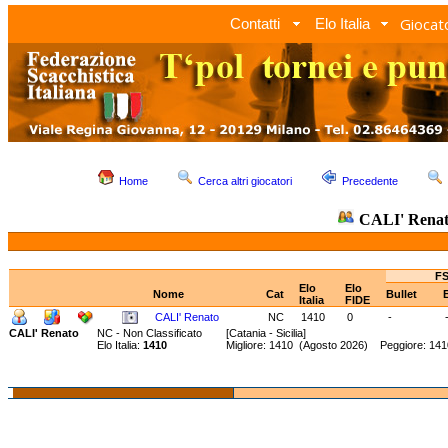
Giocato
Contatti
Elo Italia
Home
Cerca altri giocatori
Precedente
CALI' Rena
FS
Elo
Elo
Nome
Cat
Bullet
Italia
FIDE
CALI' Renato
NC
1410
0
-
CALI' Renato
NC - Non Classificato
[Catania - Sicilia]
Elo Italia:
1410
Migliore: 1410 (Agosto 2026) Peggiore: 141