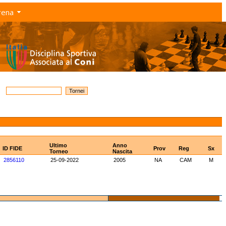
rena
Ultimo
Anno
ID FIDE
Prov
Reg
Sx
Torneo
Nascita
2856110
25-09-2022
2005
NA
CAM
M