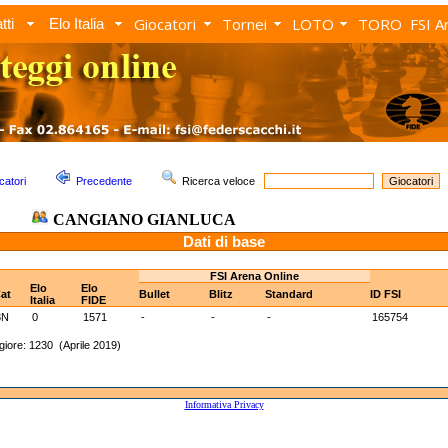
Giocatori
Tornei
LOTO
TORO
FSI A
tti
Elo Italia
catori
Precedente
Ricerca veloce
CANGIANO GIANLUCA
Dati di base
FSI Arena Online
Elo
Elo
at
Bullet
Blitz
Standard
ID FSI
Italia
FIDE
3N
0
1571
-
-
-
165754
iore: 1230 (Aprile 2019)
Informativa Privacy