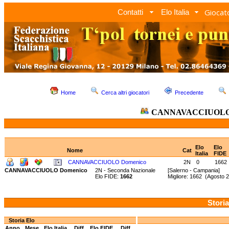
Giocato
Contatti
Elo Italia
Home
Cerca altri giocatori
Precedente
CANNAVACCIUOLO 
Elo
Elo
Nome
Cat
Italia
FIDE
CANNAVACCIUOLO Domenico
2N
0
1662
CANNAVACCIUOLO Domenico
2N - Seconda Nazionale
[Salerno - Campania]
Elo FIDE:
1662
Migliore: 1662 (Agosto
Storia
Storia Elo
Anno
Mese
Elo Italia
Diff.
Elo FIDE
Diff.