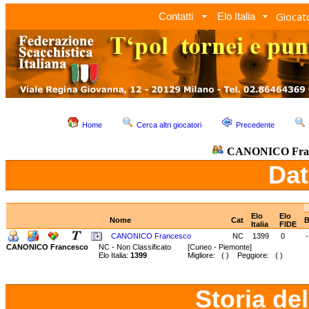
Giocato
Contatti
Elo Italia
Home
Cerca altri giocatori
Precedente
CANONICO Fran
Dat
Elo
Elo
Nome
Cat
B
Italia
FIDE
CANONICO Francesco
NC
1399
0
-
CANONICO Francesco
NC - Non Classificato
[Cuneo - Piemonte]
Elo Italia:
1399
Migliore: ( ) Peggiore: ( )
Storia de