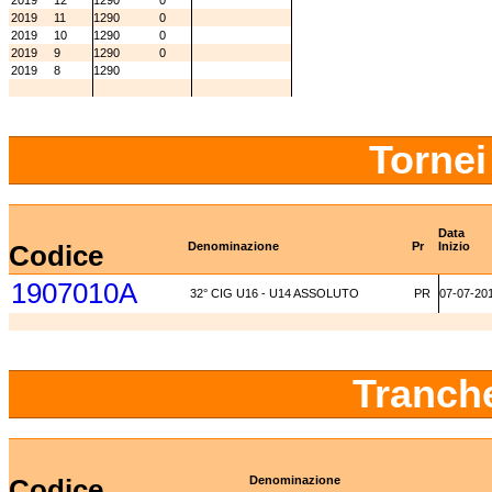
2019
12
1290
0
2019
11
1290
0
2019
10
1290
0
2019
9
1290
0
2019
8
1290
Tornei
Data
Codice
Denominazione
Pr
Inizio
1907010A
32° CIG U16 - U14 ASSOLUTO
PR
07-07-20
Tranch
Codice
Denominazione