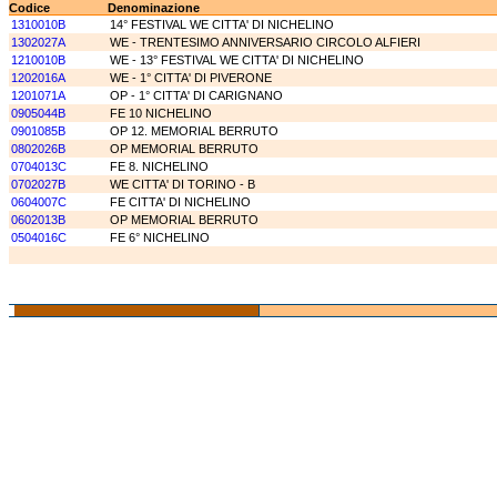
Codice
Denominazione
1310010B
14° FESTIVAL WE CITTA' DI NICHELINO
1302027A
WE - TRENTESIMO ANNIVERSARIO CIRCOLO ALFIERI
1210010B
WE - 13° FESTIVAL WE CITTA' DI NICHELINO
1202016A
WE - 1° CITTA' DI PIVERONE
1201071A
OP - 1° CITTA' DI CARIGNANO
0905044B
FE 10 NICHELINO
0901085B
OP 12. MEMORIAL BERRUTO
0802026B
OP MEMORIAL BERRUTO
0704013C
FE 8. NICHELINO
0702027B
WE CITTA' DI TORINO - B
0604007C
FE CITTA' DI NICHELINO
0602013B
OP MEMORIAL BERRUTO
0504016C
FE 6° NICHELINO