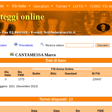
Giocatori
Tornei
LOTO
TORO
FSI A
tti
Elo Italia
catori
Precedente
Ricerca veloce
CANTAMESSA Marco
Dati di base
FSI Arena Online
Elo
Elo
Bullet
Blitz
Standard
ID FSI
Italia
FIDE
0
1773
-
-
-
125437
ggiore: 1621 (Novembre 2013)
Tornei disputati: 13
Data
Data
Elo
FIDE