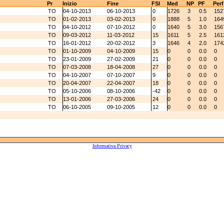
Pr
Inizio
Fine
FSI
Med
NP
PF
Perf
TO
04-10-2013
06-10-2013
0
1726
3
0.5
152
TO
01-02-2013
03-02-2013
0
1888
5
1.0
164
TO
04-10-2012
07-10-2012
0
1640
5
3.0
156
TO
09-03-2012
11-03-2012
15
1611
5
2.5
161
TO
16-01-2012
20-02-2012
3
1646
4
2.0
174
TO
01-10-2009
04-10-2009
15
0
0
0.0
0
TO
23-01-2009
27-02-2009
21
0
0
0.0
0
TO
07-03-2008
18-04-2008
27
0
0
0.0
0
TO
04-10-2007
07-10-2007
9
0
0
0.0
0
TO
20-04-2007
22-04-2007
18
0
0
0.0
0
TO
05-10-2006
08-10-2006
-42
0
0
0.0
0
TO
13-01-2006
27-03-2006
24
0
0
0.0
0
TO
06-10-2005
09-10-2005
12
0
0
0.0
0
Informativa Privacy