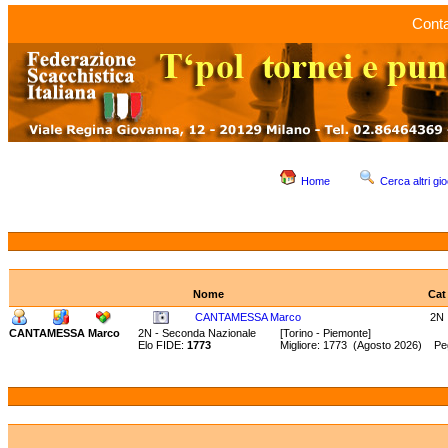
Conta
Home
Cerca altri gio
Nome
Cat
CANTAMESSA Marco
2N
CANTAMESSA Marco
2N - Seconda Nazionale
[Torino - Piemonte]
Elo FIDE:
1773
Migliore: 1773 (Agosto 2026) Pe