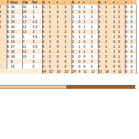
T
Gioc
Cla
Tot
G
+
=
-
G
+
=
-
G
+
=
-
+
-
7
5
38
32
1.5
5
1
1
3
2
0
1
1
3
1
0
2
0
0
9
5
32
29
1
5
1
0
4
2
0
0
2
3
1
0
2
0
0
7
6
23
13
3
6
2
2
2
3
1
1
1
3
1
1
1
0
0
2
5
33
17
2.5
5
2
1
2
2
0
1
1
3
2
0
1
0
0
2
6
16
12
2.5
6
2
1
3
2
0
1
1
4
2
0
2
0
0
6
20
13
3
6
2
2
2
4
1
2
1
2
1
0
1
0
0
6
16
1
4.5
6
3
3
0
3
1
2
0
3
2
1
0
0
0
6
19
7
3
4
3
0
1
2
1
0
1
2
2
0
0
0
2
6
27
11
3.5
6
2
3
1
3
1
2
0
3
1
1
1
0
0
5
32
12
3
5
2
2
1
3
1
1
1
2
1
1
0
0
0
6
18
15
2
6
2
0
4
3
0
0
3
3
2
0
1
0
0
8
0
0
0
0
0
0
0
0
0
0
0
0
0
0
0
16
0
0
0
0
0
0
0
0
0
0
0
0
0
0
0
60
22
15
23
29
6
11
12
31
16
4
11
0
2