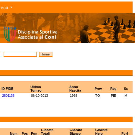
rena
Ultimo
Anno
ID FIDE
Prov
Reg
Sx
Torneo
Nascita
2801138
06-10-2013
1968
TO
PIE
M
Giocate
Giocate
Giocate
Num
Pos
Pun
Totali
Bianco
Nero
Forf