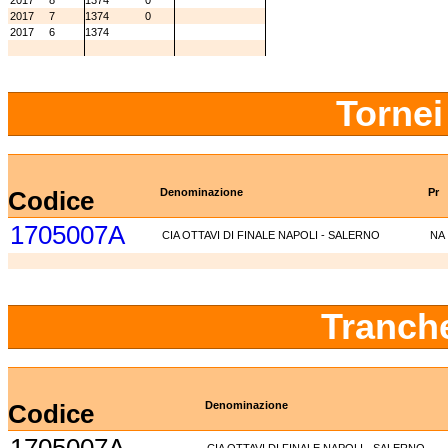
2017
8
1374
0
2017
7
1374
0
2017
6
1374
Tornei
Codice
Denominazione
Pr
1705007A
CIA OTTAVI DI FINALE NAPOLI - SALERNO
NA
Tranch
Codice
Denominazione