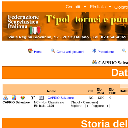
Giocato
Contatti
Elo Italia
Home
Cerca altri giocatori
Precedente
CAPRIO Salva
Dat
Elo
Elo
Nome
Cat
Bulle
Italia
FIDE
CAPRIO Salvatore
NC
1399
0
-
CAPRIO Salvatore
NC - Non Classificato
[Napoli - Campania]
Elo Italia:
1399
Migliore: ( ) Peggiore: ( )
Storia de