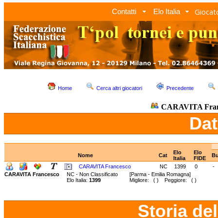
Giocato
Contatti
Elo Italia
Home
Cerca altri giocatori
Precedente
CARAVITA Fran
Dat
Elo
Elo
Nome
Cat
Bu
Italia
FIDE
CARAVITA Francesco
NC
1399
0
-
CARAVITA Francesco
NC - Non Classificato
[Parma - Emilia Romagna]
Elo Italia:
1399
Migliore: ( ) Peggiore: ( )
Storia de