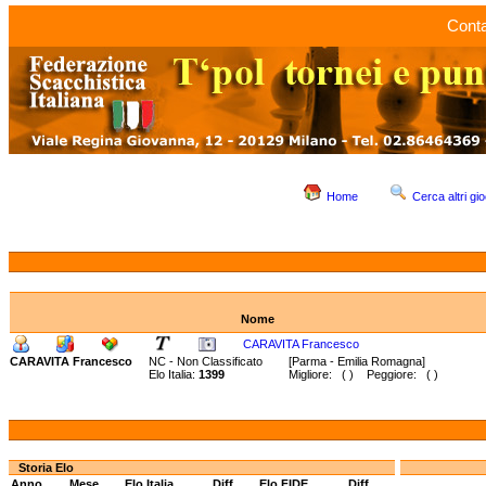
Conta
Home
Cerca altri gio
Nome
CARAVITA Francesco
CARAVITA Francesco
NC - Non Classificato
[Parma - Emilia Romagna]
Elo Italia:
1399
Migliore: ( ) Peggiore: ( )
Storia Elo
Anno
Mese
Elo Italia
Diff.
Elo FIDE
Diff.