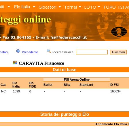
Giocatori
Tornei
LOTO
TORO
FSI A
tti
Elo Italia
catori
Precedente
Ricerca veloce
CARAVITA Francesco
Dati di base
FSI Arena Online
Elo
Elo
Cat
Bullet
Blitz
Standard
ID FSI
Italia
FIDE
NC
1399
0
-
-
-
168634
Storia del punteggio Elo
Andamento Elo Italia 