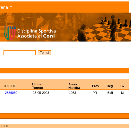
rena
Ultimo
Anno
ID FIDE
Prov
Reg
Sx
Torneo
Nascita
2886060
28-05-2023
1953
PR
EMI
M
e FIDE