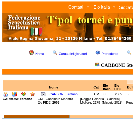
Giocato
Contatti
Elo Italia
Home
Cerca altri giocatori
Precedente
CARBONE Ste
Elo
Elo
Nome
Cat
Bul
Italia
FIDE
CARBONE Stefano
CM
0
2065
-
CARBONE Stefano
CM - Candidato Maestro
[Reggio Calabria - Calabria]
Elo FIDE:
2065
Migliore: 2178 (Maggio 2019) Pegg