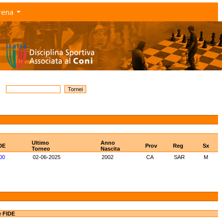
rena
Ultimo
Anno
DE
Prov
Reg
Sx
Torneo
Nascita
00
02-06-2025
2002
CA
SAR
M
e FIDE