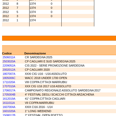
2012
8
1374
0
2012
7
1374
0
2012
5
1374
0
2012
3
1374
0
2012
1
1374
Codice
Denominazione
2506011A
CR SARDEGNA 2025
2503020A
CP CAGLIARI E SUD SARDEGNA 2025
2209052A
CIS 2022 - SERIE PROMOZIONE SARDEGNA
2002012A
CP CAGLIARI 2020
1807007A
XXXI CIG U16 - U16 ASSOLUTO
1805006C
WACC 2018 UNDER 1700 OPEN
1711020A
VIII COPPA CITTA DI MARRUBIU
1707010A
XXX CIG U16 2017 U16 ASSOLUTO
1706017A
CAMPIONATO REGIONALE ASSOLUTO SARDEGNA 2017
1705004B
4° FESTIVAL DEGLI SCACCHI CITTA DI ARZACHENA
1612019A
41° COPPA CITTA DI CAGLIARI
1611011A
VII COPPA MARRUBIU
1607004A
XXIX CI16 2016 - U14
1601020A
1° LONG WEEKEND
1508017B
2° FESTIVAL OPEN POETTO