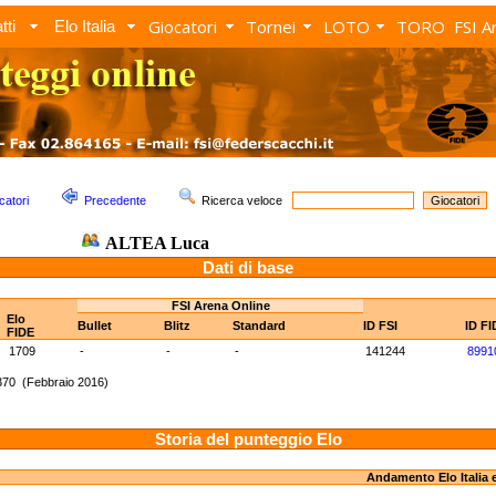
Giocatori
Tornei
LOTO
TORO
FSI A
tti
Elo Italia
catori
Precedente
Ricerca veloce
ALTEA Luca
Dati di base
FSI Arena Online
Elo
Bullet
Blitz
Standard
ID FSI
ID FI
FIDE
1709
-
-
-
141244
8991
370 (Febbraio 2016)
Storia del punteggio Elo
Andamento Elo Italia 