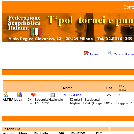
Conta
Home
Cerca altri gio
Elo
Nome
Cat
Italia
ALTEA Luca
2N
0
ALTEA Luca
2N - Seconda Nazionale
[Cagliari - Sardegna]
Elo FIDE:
1709
Migliore: 1724 (Giugno 2025) Peggiore: 1
Storia Elo
Anno
Mese
Elo Italia
Diff.
Elo FIDE
Diff.