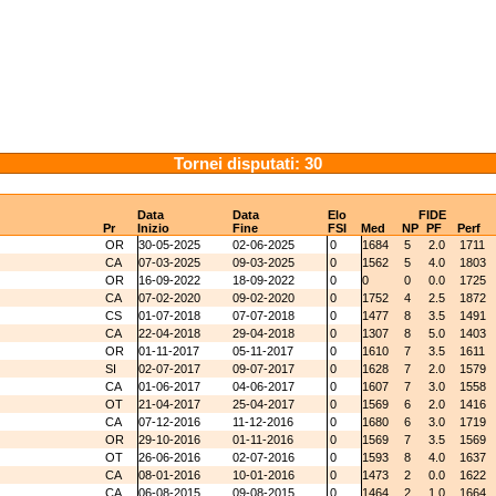
Tornei disputati: 30
Data
Data
Elo
FIDE
Pr
Inizio
Fine
FSI
Med
NP
PF
Perf
OR
30-05-2025
02-06-2025
0
1684
5
2.0
1711
CA
07-03-2025
09-03-2025
0
1562
5
4.0
1803
OR
16-09-2022
18-09-2022
0
0
0
0.0
1725
CA
07-02-2020
09-02-2020
0
1752
4
2.5
1872
CS
01-07-2018
07-07-2018
0
1477
8
3.5
1491
CA
22-04-2018
29-04-2018
0
1307
8
5.0
1403
OR
01-11-2017
05-11-2017
0
1610
7
3.5
1611
SI
02-07-2017
09-07-2017
0
1628
7
2.0
1579
CA
01-06-2017
04-06-2017
0
1607
7
3.0
1558
OT
21-04-2017
25-04-2017
0
1569
6
2.0
1416
CA
07-12-2016
11-12-2016
0
1680
6
3.0
1719
OR
29-10-2016
01-11-2016
0
1569
7
3.5
1569
OT
26-06-2016
02-07-2016
0
1593
8
4.0
1637
CA
08-01-2016
10-01-2016
0
1473
2
0.0
1622
CA
06-08-2015
09-08-2015
0
1464
2
1.0
1664