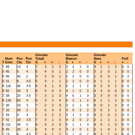
Giocate
Giocate
Giocate
Num
Pos
Pun
Totali
Bianco
Nero
Forf
T
Gioc
Cla
Tot
G
+
=
-
G
+
=
-
G
+
=
-
+
-
7
46
14
4
7
3
2
2
3
2
1
0
4
1
1
2
0
0
5
45
5
4
5
4
0
1
2
2
0
0
3
2
0
1
0
0
5
86
40
2
3
2
0
1
2
2
0
0
1
0
0
1
0
2
5
31
8
3.5
5
3
1
1
2
2
0
0
3
1
1
1
0
0
9
116
66
4.5
9
4
1
4
5
2
1
2
4
2
0
2
0
0
9
82
34
5
8
5
0
3
4
1
0
3
4
4
0
0
0
1
7
38
20
3.5
7
3
1
3
4
0
1
3
3
3
0
0
0
0
9
130
82
4
9
3
2
4
5
2
1
2
4
1
1
2
0
0
7
30
18
3
7
2
2
3
3
2
1
0
4
0
1
3
0
0
7
32
28
2
7
0
4
3
4
0
2
2
3
0
2
1
0
0
7
26
9
4
7
3
2
2
3
1
2
0
4
2
0
2
0
0
7
42
18
3.5
7
3
1
3
4
2
0
2
3
1
1
1
0
0
9
111
36
5
9
4
2
3
5
1
1
3
4
3
1
0
0
0
5
45
20
3
5
3
0
2
3
2
0
1
2
1
0
1
0
0
7
13
4
4.5
7
4
1
2
3
1
0
2
4
3
1
0
0
0