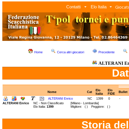
Giocato
Contatti
Elo Italia
Home
Cerca altri giocatori
Precedente
ALTERANI En
Dat
Elo
Elo
Nome
Cat
Bullet
Italia
FIDE
ALTERANI Enrico
NC
1399
0
-
ALTERANI Enrico
NC - Non Classificato
[Milano - Lombardia]
Elo Italia:
1399
Migliore: ( ) Peggiore: ( )
Storia de