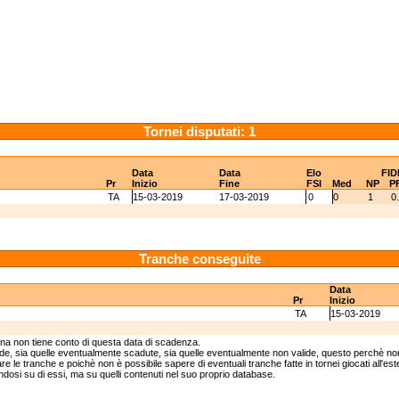
Tornei disputati: 1
Data
Data
Elo
FID
Pr
Inizio
Fine
FSI
Med
NP
P
TA
15-03-2019
17-03-2019
0
0
1
0
Tranche conseguite
Data
Pr
Inizio
TA
15-03-2019
ina non tiene conto di questa data di scadenza.
lide, sia quelle eventualmente scadute, sia quelle eventualmente non valide, questo perchè non
e le tranche e poichè non è possibile sapere di eventuali tranche fatte in tornei giocati all'est
andosi su di essi, ma su quelli contenuti nel suo proprio database.