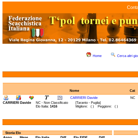
Conta
Home
Cerca altri gio
Nome
Cat
CARRIERI Davide
NC
CARRIERI Davide
NC - Non Classificato
[Taranto - Puglia]
Elo Italia:
1416
Migliore: ( ) Peggiore: ( )
Storia Elo
Anno
Mese
Elo Italia
Diff.
Elo FIDE
Diff.