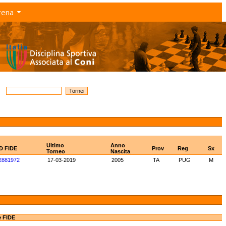
rena
Ultimo
Anno
ID FIDE
Prov
Reg
Sx
Torneo
Nascita
2881972
17-03-2019
2005
TA
PUG
M
e FIDE