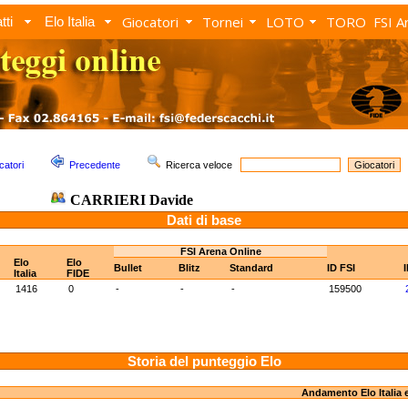
Giocatori
Tornei
LOTO
TORO
FSI A
tti
Elo Italia
catori
Precedente
Ricerca veloce
CARRIERI Davide
Dati di base
FSI Arena Online
Elo
Elo
Bullet
Blitz
Standard
ID FSI
Italia
FIDE
1416
0
-
-
-
159500
Storia del punteggio Elo
Andamento Elo Italia 