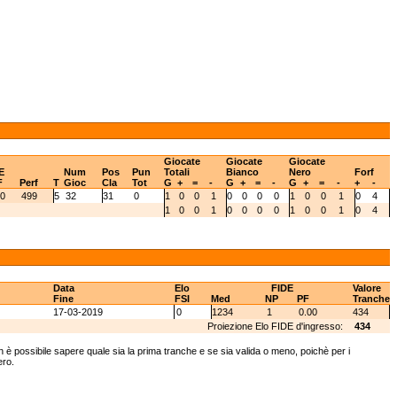
Giocate
Giocate
Giocate
E
Num
Pos
Pun
Totali
Bianco
Nero
Forf
F
Perf
T
Gioc
Cla
Tot
G
+
=
-
G
+
=
-
G
+
=
-
+
-
.0
499
5
32
31
0
1
0
0
1
0
0
0
0
1
0
0
1
0
4
1
0
0
1
0
0
0
0
1
0
0
1
0
4
Data
Elo
FIDE
Valore
Fine
FSI
Med
NP
PF
Tranche
17-03-2019
0
1234
1
0.00
434
Proiezione Elo FIDE d'ingresso:
434
 è possibile sapere quale sia la prima tranche e se sia valida o meno, poichè per i
ero.