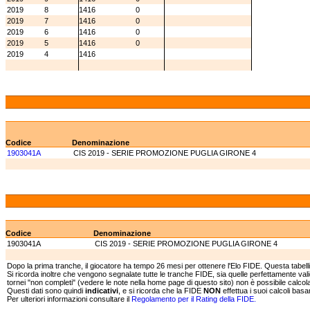
2019
8
1416
0
2019
7
1416
0
2019
6
1416
0
2019
5
1416
0
2019
4
1416
Codice
Denominazione
1903041A
CIS 2019 - SERIE PROMOZIONE PUGLIA GIRONE 4
Codice
Denominazione
1903041A
CIS 2019 - SERIE PROMOZIONE PUGLIA GIRONE 4
Dopo la prima tranche, il giocatore ha tempo 26 mesi per ottenere l'Elo FIDE. Questa tabell
Si ricorda inoltre che vengono segnalate tutte le tranche FIDE, sia quelle perfettamente va
tornei "non completi" (vedere le note nella home page di questo sito) non è possibile calcolar
Questi dati sono quindi
indicativi
, e si ricorda che la FIDE
NON
effettua i suoi calcoli bas
Per ulteriori informazioni consultare il
Regolamento per il Rating della FIDE.