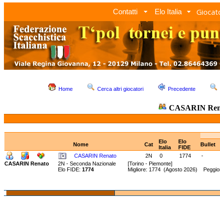
Giocato
Contatti
Elo Italia
Home
Cerca altri giocatori
Precedente
CASARIN Ren
Elo
Elo
Nome
Cat
Bullet
Italia
FIDE
CASARIN Renato
2N
0
1774
-
CASARIN Renato
2N - Seconda Nazionale
[Torino - Piemonte]
Elo FIDE:
1774
Migliore: 1774 (Agosto 2026) Peggio