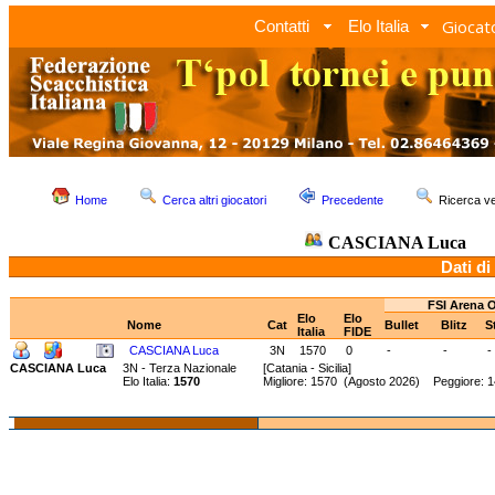
Giocato
Contatti
Elo Italia
Home
Cerca altri giocatori
Precedente
Ricerca 
CASCIANA Luca
Dati di
FSI Arena 
Elo
Elo
Nome
Cat
Bullet
Blitz
S
Italia
FIDE
CASCIANA Luca
3N
1570
0
-
-
-
CASCIANA Luca
3N - Terza Nazionale
[Catania - Sicilia]
Elo Italia:
1570
Migliore: 1570 (Agosto 2026) Peggiore: 