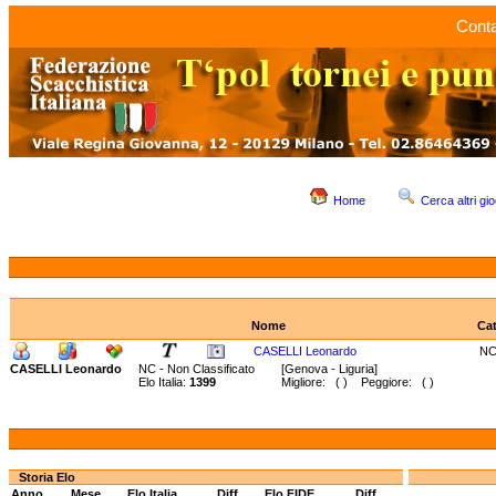
Conta
Home
Cerca altri gio
Nome
Ca
CASELLI Leonardo
N
CASELLI Leonardo
NC - Non Classificato
[Genova - Liguria]
Elo Italia:
1399
Migliore: ( ) Peggiore: ( )
Storia Elo
Anno
Mese
Elo Italia
Diff.
Elo FIDE
Diff.