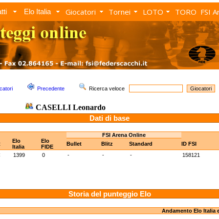
Giocatori
Tornei
LOTO
TORO
FSI A
tti
Elo Italia
catori
Precedente
Ricerca veloce
CASELLI Leonardo
Dati di base
FSI Arena Online
Elo
Elo
t
Bullet
Blitz
Standard
ID FSI
Italia
FIDE
C
1399
0
-
-
-
158121
Storia del punteggio Elo
Andamento Elo Italia 