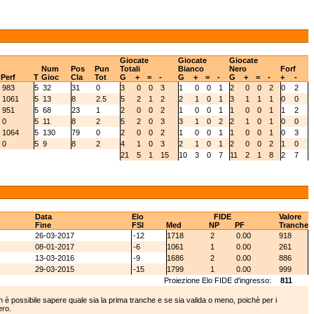
Giocate
Giocate
Giocate
Num
Pos
Pun
Totali
Bianco
Nero
Forf
Perf
T
Gioc
Cla
Tot
G
+
=
-
G
+
=
-
G
+
=
-
+
-
983
5
32
31
0
3
0
0
3
1
0
0
1
2
0
0
2
0
2
1061
5
13
8
2.5
5
2
1
2
2
1
0
1
3
1
1
1
0
0
951
5
68
23
1
2
0
0
2
1
0
0
1
1
0
0
1
1
2
0
5
11
8
2
5
2
0
3
3
1
0
2
2
1
0
1
0
0
1064
5
130
79
0
2
0
0
2
1
0
0
1
1
0
0
1
0
3
0
5
9
8
2
4
1
0
3
2
1
0
1
2
0
0
2
1
0
21
5
1
15
10
3
0
7
11
2
1
8
2
7
Data
Elo
FIDE
Valore
Fine
FSI
Med
NP
PF
Tranche
26-03-2017
-12
1718
2
0.00
918
08-01-2017
-6
1061
1
0.00
261
13-03-2016
-9
1686
2
0.00
886
29-03-2015
-15
1799
1
0.00
999
Proiezione Elo FIDE d'ingresso:
811
 è possibile sapere quale sia la prima tranche e se sia valida o meno, poichè per i
ero.