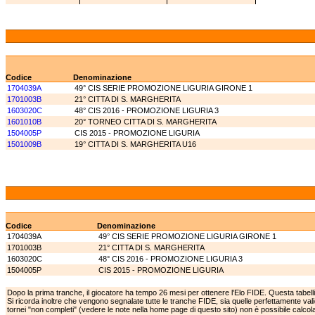
Codice
Denominazione
1704039A
49° CIS SERIE PROMOZIONE LIGURIA GIRONE 1
1701003B
21° CITTA DI S. MARGHERITA
1603020C
48° CIS 2016 - PROMOZIONE LIGURIA 3
1601010B
20° TORNEO CITTA DI S. MARGHERITA
1504005P
CIS 2015 - PROMOZIONE LIGURIA
1501009B
19° CITTA DI S. MARGHERITA U16
Codice
Denominazione
1704039A
49° CIS SERIE PROMOZIONE LIGURIA GIRONE 1
1701003B
21° CITTA DI S. MARGHERITA
1603020C
48° CIS 2016 - PROMOZIONE LIGURIA 3
1504005P
CIS 2015 - PROMOZIONE LIGURIA
Dopo la prima tranche, il giocatore ha tempo 26 mesi per ottenere l'Elo FIDE. Questa tabell
Si ricorda inoltre che vengono segnalate tutte le tranche FIDE, sia quelle perfettamente va
tornei "non completi" (vedere le note nella home page di questo sito) non è possibile calcolar