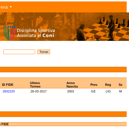
rena
Ultimo
Anno
ID FIDE
Prov
Reg
Sx
Torneo
Nascita
2832220
26-03-2017
2003
GE
LIG
M
e FIDE