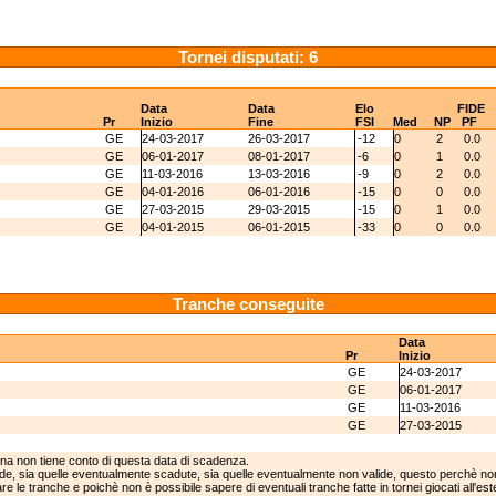
Tornei disputati: 6
Data
Data
Elo
FIDE
Pr
Inizio
Fine
FSI
Med
NP
PF
GE
24-03-2017
26-03-2017
-12
0
2
0.0
GE
06-01-2017
08-01-2017
-6
0
1
0.0
GE
11-03-2016
13-03-2016
-9
0
2
0.0
GE
04-01-2016
06-01-2016
-15
0
0
0.0
GE
27-03-2015
29-03-2015
-15
0
1
0.0
GE
04-01-2015
06-01-2015
-33
0
0
0.0
Tranche conseguite
Data
Pr
Inizio
GE
24-03-2017
GE
06-01-2017
GE
11-03-2016
GE
27-03-2015
ina non tiene conto di questa data di scadenza.
lide, sia quelle eventualmente scadute, sia quelle eventualmente non valide, questo perchè non
e le tranche e poichè non è possibile sapere di eventuali tranche fatte in tornei giocati all'est