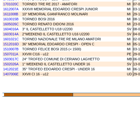
1701020C
TORNEO TRE RE 2017 - AMATORI
MI
07-
1612007A
XXXVII MEMORIAL EDOARDO CRESPI JUNIOR
MI
03-
1611008B
10° MEMORIAL GIANFRANCO MOLINARI
MI
29-
1610015B
TORNEO BOSI 2016
MI
08-
1605026C
TORNEO RENATO DIDONI 2016
MI
23-
1604016A
3° IL CASTELLETTO U18 U2200
SV
08-
1603014A
2°WEEKEND IL CASTELLETTO U16 U2200
SV
04-
1601021C
TORNEO NAZIONALE TRE RE MILANO AMATORI
MI
02-
1512016D
36° MEMORIAL EDOARDO CRESPI - OPEN C
MI
05-
1510007B
TORNEO FELICE BOSI 2015 (< 1500)
MI
03-
1507011A
XXVIII CI16 - u12
PE
29-
1503017C
24° TROFEO COMUNE DI CERIANO LAGHETTO
MB
06-
1502026A
1° WEEKEND IL CASTELLETTO UNDER 16
SV
13-
1412021E
35° TROFEO EDOARDO CRESPI - UNDER 16
MI
06-
1407006E
XXVII CI 16 - u12
UD
29-