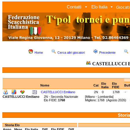
Giocato
Contatti
Elo Italia
Home
Cerca altri giocatori
Precedente
CASTELLUCCI Em
Elo
Elo
Nome
Cat
Bul
Italia
FIDE
CASTELLUCCI Emiliano
2N
0
1768
-
CASTELLUCCI Emiliano
2N - Seconda Nazionale
[Milano - Lombardia]
Elo FIDE:
1768
Migliore: 1768 (Agosto 2026) 
Storia
Storia Elo
Anno
Mese
Elo Italia
Diff.
Elo FIDE
Diff.