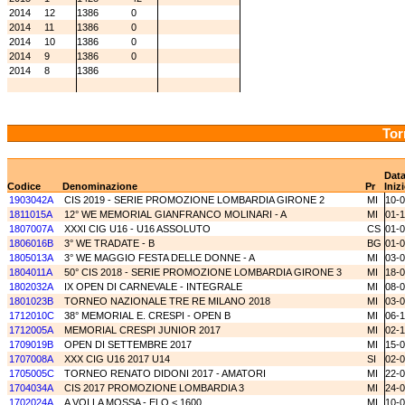
2014
12
1386
0
2014
11
1386
0
2014
10
1386
0
2014
9
1386
0
2014
8
1386
Tor
Dat
Codice
Denominazione
Pr
Iniz
1903042A
CIS 2019 - SERIE PROMOZIONE LOMBARDIA GIRONE 2
MI
10-
1811015A
12° WE MEMORIAL GIANFRANCO MOLINARI - A
MI
01-1
1807007A
XXXI CIG U16 - U16 ASSOLUTO
CS
01-
1806016B
3° WE TRADATE - B
BG
01-
1805013A
3° WE MAGGIO FESTA DELLE DONNE - A
MI
03-
1804011A
50° CIS 2018 - SERIE PROMOZIONE LOMBARDIA GIRONE 3
MI
18-
1802032A
IX OPEN DI CARNEVALE - INTEGRALE
MI
08-
1801023B
TORNEO NAZIONALE TRE RE MILANO 2018
MI
03-
1712010C
38° MEMORIAL E. CRESPI - OPEN B
MI
06-
1712005A
MEMORIAL CRESPI JUNIOR 2017
MI
02-
1709019B
OPEN DI SETTEMBRE 2017
MI
15-
1707008A
XXX CIG U16 2017 U14
SI
02-
1705005C
TORNEO RENATO DIDONI 2017 - AMATORI
MI
22-
1704034A
CIS 2017 PROMOZIONE LOMBARDIA 3
MI
24-
1702024A
A VOI LA MOSSA - ELO < 1600
MI
10-