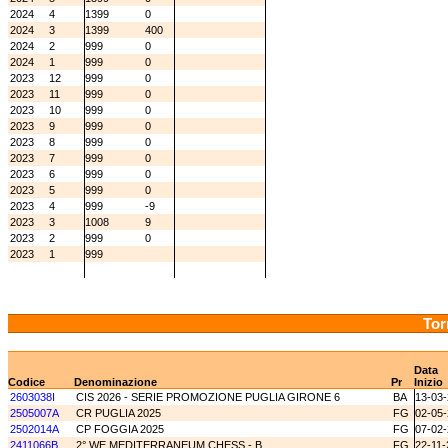
2024
4
1399
0
2024
3
1399
400
2024
2
999
0
2024
1
999
0
2023
12
999
0
2023
11
999
0
2023
10
999
0
2023
9
999
0
2023
8
999
0
2023
7
999
0
2023
6
999
0
2023
5
999
0
2023
4
999
-9
2023
3
1008
9
2023
2
999
0
2023
1
999
Tor
Data
Codice
Denominazione
Pr
Inizio
2603038I
CIS 2026 - SERIE PROMOZIONE PUGLIA GIRONE 6
BA
13-03
2505007A
CR PUGLIA 2025
FG
02-05
2502014A
CP FOGGIA 2025
FG
07-02
2411066B
2° WE MEDITERRANEUM CHESS - B
FG
22-11-