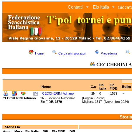
Giocato
Contatti
Elo Italia
Home
Cerca altri giocatori
Precedente
CECCHERINI Ad
Elo
Elo
Nome
Cat
Bullet
Italia
FIDE
CECCHERINI Adriano
2N
0
1579
-
CECCHERINI Adriano
2N - Seconda Nazionale
[Foggia - Puglia]
Elo FIDE:
1579
Migliore: 1617 (Novembre 2024) 
Storia
Storia Elo
Anno
Mese
Elo Italia
Diff.
Elo FIDE
Diff.