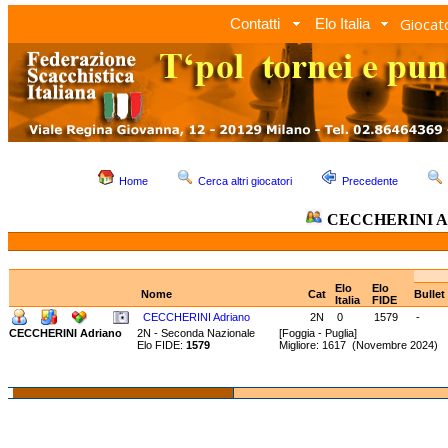
Giocato
Contatti
Elo Italia
Home
Cerca altri giocatori
Precedente
CECCHERINI Ad
Elo
Elo
Nome
Cat
Bullet
Italia
FIDE
CECCHERINI Adriano
2N
0
1579
-
CECCHERINI Adriano
2N - Seconda Nazionale
[Foggia - Puglia]
Elo FIDE:
1579
Migliore: 1617 (Novembre 2024) 