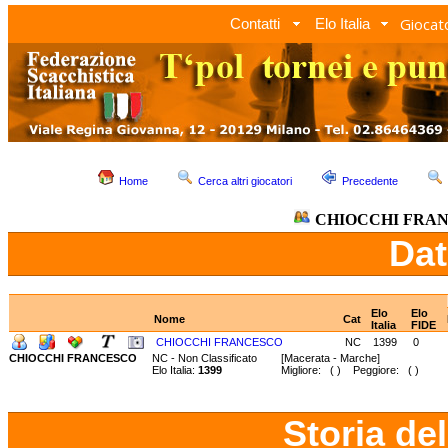
Giocato
Contatti
Elo Italia
Home
Cerca altri giocatori
Precedente
CHIOCCHI FRA
Dat
Elo
Elo
Nome
Cat
Italia
FIDE
CHIOCCHI FRANCESCO
NC
1399
0
CHIOCCHI FRANCESCO
NC - Non Classificato
[Macerata - Marche]
Elo Italia:
1399
Migliore: ( ) Peggiore: ( )
Storia de