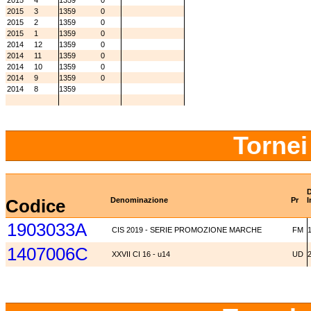
2015
4
1359
0
2015
3
1359
0
2015
2
1359
0
2015
1
1359
0
2014
12
1359
0
2014
11
1359
0
2014
10
1359
0
2014
9
1359
0
2014
8
1359
Tornei
D
Codice
Denominazione
Pr
I
1903033A
CIS 2019 - SERIE PROMOZIONE MARCHE
FM
1407006C
XXVII CI 16 - u14
UD