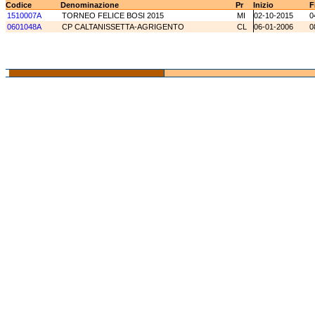
Codice
Denominazione
Pr
Inizio
F
1510007A
TORNEO FELICE BOSI 2015
MI
02-10-2015
0
0601048A
CP CALTANISSETTA-AGRIGENTO
CL
06-01-2006
0