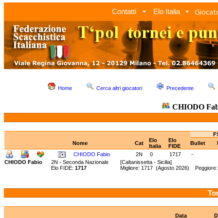
Giocato
Contatti
Elo Italia
Home
Cerca altri giocatori
Precedente
CHIODO Fab
F
Elo
Elo
Nome
Cat
Bullet
Italia
FIDE
CHIODO Fabio
2N
0
1717
-
CHIODO Fabio
2N - Seconda Nazionale
[Caltanissetta - Sicilia]
Elo FIDE:
1717
Migliore: 1717 (Agosto 2026) Peggiore
Tor
Data
D