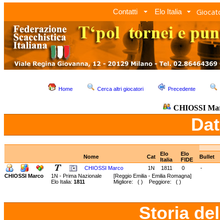
Giocato
Contatti
Elo Italia
Home
Cerca altri giocatori
Precedente
CHIOSSI Ma
Dat
Elo
Elo
Nome
Cat
Bullet
Italia
FIDE
CHIOSSI Marco
1N
1811
0
-
CHIOSSI Marco
1N - Prima Nazionale
[Reggio Emilia - Emilia Romagna]
Elo Italia:
1811
Migliore: ( ) Peggiore: ( )
Storia de