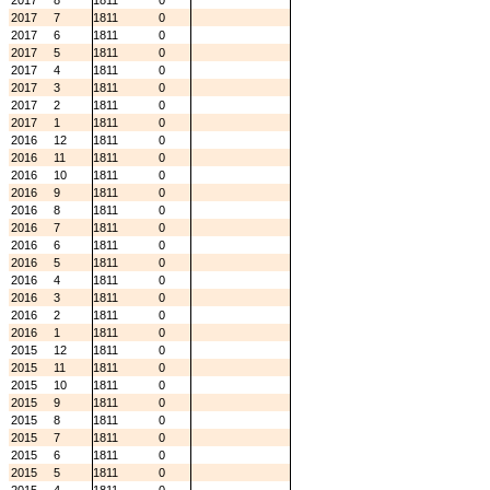
2017
8
1811
0
2017
7
1811
0
2017
6
1811
0
2017
5
1811
0
2017
4
1811
0
2017
3
1811
0
2017
2
1811
0
2017
1
1811
0
2016
12
1811
0
2016
11
1811
0
2016
10
1811
0
2016
9
1811
0
2016
8
1811
0
2016
7
1811
0
2016
6
1811
0
2016
5
1811
0
2016
4
1811
0
2016
3
1811
0
2016
2
1811
0
2016
1
1811
0
2015
12
1811
0
2015
11
1811
0
2015
10
1811
0
2015
9
1811
0
2015
8
1811
0
2015
7
1811
0
2015
6
1811
0
2015
5
1811
0