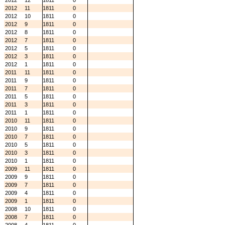
2012
12
1811
0
2012
11
1811
0
2012
10
1811
0
2012
9
1811
0
2012
8
1811
0
2012
7
1811
0
2012
5
1811
0
2012
3
1811
0
2012
1
1811
0
2011
11
1811
0
2011
9
1811
0
2011
7
1811
0
2011
5
1811
0
2011
3
1811
0
2011
1
1811
0
2010
11
1811
0
2010
9
1811
0
2010
7
1811
0
2010
5
1811
0
2010
3
1811
0
2010
1
1811
0
2009
11
1811
0
2009
9
1811
0
2009
7
1811
0
2009
4
1811
0
2009
1
1811
0
2008
10
1811
0
2008
7
1811
0