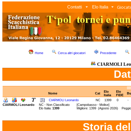
Giocato
Contatti
Elo Italia
Home
Cerca altri giocatori
Precedente
CIARMOLI Leo
Dat
Elo
Elo
Nome
Cat
Bu
Italia
FIDE
CIARMOLI Leonardo
NC
1399
0
-
CIARMOLI Leonardo
NC - Non Classificato
[Campobasso - Molise]
Elo Italia:
1399
Migliore: 1399 (Agosto 2026) Peggi
Storia de