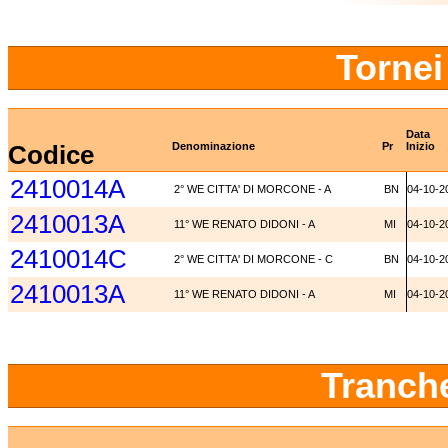
Tornei
Data
Codice
Denominazione
Pr
Inizio
2410014A
2° WE CITTA' DI MORCONE - A
BN
04-10-2
2410013A
11° WE RENATO DIDONI - A
MI
04-10-2
2410014C
2° WE CITTA' DI MORCONE - C
BN
04-10-2
2410013A
11° WE RENATO DIDONI - A
MI
04-10-2
Tranch