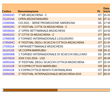
Data
Codice
Denominazione
Pr
Inizi
2204024C
7° WE ARZACHENA - C
OT
15-0
2112014A
OPEN ARZASTANDARD
SS
07-1
2109049A
CIS 2021 - SERIE PROMOZIONE SARDEGNA
SS
17-0
1904029C
6° FESTIVAL CITTA' DI ARZACHENA - C
OT
24-0
1903002A
2° OPEN SETTIMANALE ARZACHESS
OT
14-0
1804010C
5° CITTA' DI ARZACHENA - C
OT
30-0
1709003B
II TORNEO INTERNAZIONALE LOGUDORO
SS
23-0
1705004C
4° FESTIVAL DEGLI SCACCHI CITTA DI ARZACHENA
OT
21-0
1703011A
I INFRASETTIMANALE ARZACHESS
OT
13-0
1611011B
VII COPPA MARRUBIU
OR
29-1
1609006B
1 TORNEO INTERNAZIONALE DI SCACCHI DELL’UNIO
SS
25-0
1607002A
XXIX CI16 2016 - U10
OT
26-0
1605010A
3^ FESTIVAL DEGLI SCACCHI CITTA DI ARZACHENA
OT
22-0
1511012B
VI COPPA CITTA DI MARRUBIU
OR
29-1
1509011B
X COPPA CITTA DI MONTI-FUNTANALIRAS
OT
04-0
1505028A
2° FESTIVAL INTERNAZIONALE ARZACHENA 2015
OT
30-0