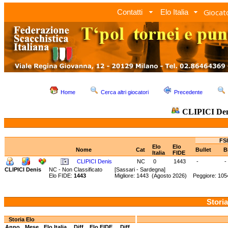
Giocato
Contatti
Elo Italia
Home
Cerca altri giocatori
Precedente
CLIPICI Den
FSI
Elo
Elo
Nome
Cat
Bullet
B
Italia
FIDE
CLIPICI Denis
NC
0
1443
-
-
CLIPICI Denis
NC - Non Classificato
[Sassari - Sardegna]
Elo FIDE:
1443
Migliore: 1443 (Agosto 2026) Peggiore: 10
Storia
Storia Elo
Anno
Mese
Elo Italia
Diff.
Elo FIDE
Diff.