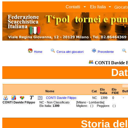
Giocato
Contatti
Elo Italia
Home
Cerca altri giocatori
Precedente
CONTI Davide F
Dat
Elo
Elo
Nome
Cat
Bul
Italia
FIDE
CONTI Davide Filippo
NC
1399
0
-
CONTI Davide Filippo
NC - Non Classificato
[Milano - Lombardia]
Elo Italia:
1399
Migliore: ( ) Peggiore: ( )
Storia de