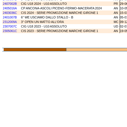
2407002B
CIG U18 2024 - U10 ASSOLUTO
PR
29-0
2405016A
CP ANCONA-ASCOLI PICENO-FERMO-MACERATA 2024
AN
10-0
2403036C
CIS 2024 - SERIE PROMOZIONE MARCHE GIRONE 1
AN
15-0
2401007B
6° WE USCIAMO DALLO STALLO - B
AN
05-0
2312009A
3° OPEN UN MATTO ALL'ORA
MC
09-1
2307007C
CIG U18 2023 - U10 ASSOLUTO
UD
02-0
2305061C
CIS 2023 - SERIE PROMOZIONE MARCHE GIRONE 1
AN
19-0