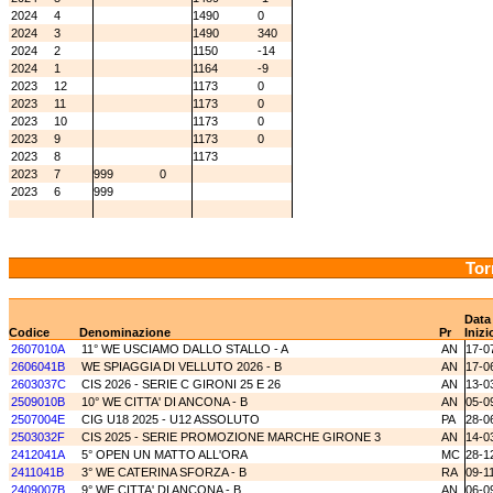
2024
4
1490
0
2024
3
1490
340
2024
2
1150
-14
2024
1
1164
-9
2023
12
1173
0
2023
11
1173
0
2023
10
1173
0
2023
9
1173
0
2023
8
1173
2023
7
999
0
2023
6
999
Tor
Data
Codice
Denominazione
Pr
Inizi
2607010A
11° WE USCIAMO DALLO STALLO - A
AN
17-0
2606041B
WE SPIAGGIA DI VELLUTO 2026 - B
AN
17-0
2603037C
CIS 2026 - SERIE C GIRONI 25 E 26
AN
13-0
2509010B
10° WE CITTA' DI ANCONA - B
AN
05-0
2507004E
CIG U18 2025 - U12 ASSOLUTO
PA
28-0
2503032F
CIS 2025 - SERIE PROMOZIONE MARCHE GIRONE 3
AN
14-0
2412041A
5° OPEN UN MATTO ALL'ORA
MC
28-1
2411041B
3° WE CATERINA SFORZA - B
RA
09-1
2409007B
9° WE CITTA' DI ANCONA - B
AN
06-0