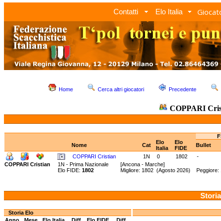
Giocato
Contatti
Elo Italia
Home
Cerca altri giocatori
Precedente
COPPARI Cris
F
Elo
Elo
Nome
Cat
Bullet
Italia
FIDE
COPPARI Cristian
1N
0
1802
-
COPPARI Cristian
1N - Prima Nazionale
[Ancona - Marche]
Elo FIDE:
1802
Migliore: 1802 (Agosto 2026) Peggiore:
Storia
Storia Elo
Anno
Mese
Elo Italia
Diff.
Elo FIDE
Diff.