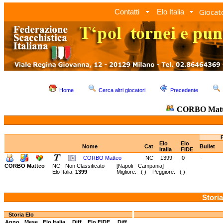
Giocato
Contatti
Elo Italia
Home
Cerca altri giocatori
Precedente
CORBO Matt
Elo
Elo
Nome
Cat
Bullet
Italia
FIDE
CORBO Matteo
NC
1399
0
-
CORBO Matteo
NC - Non Classificato
[Napoli - Campania]
Elo Italia:
1399
Migliore: ( ) Peggiore: ( )
Storia
Storia Elo
Anno
Mese
Elo Italia
Diff.
Elo FIDE
Diff.