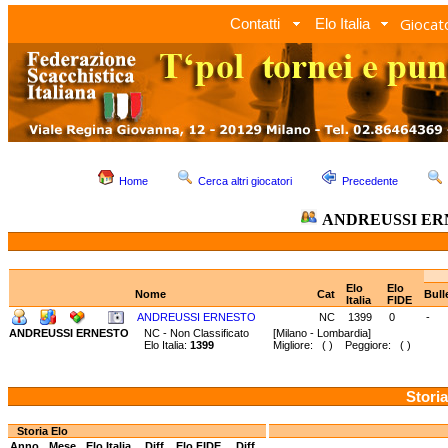
Giocato
Contatti
Elo Italia
Home
Cerca altri giocatori
Precedente
ANDREUSSI ER
Elo
Elo
Nome
Cat
Bull
Italia
FIDE
ANDREUSSI ERNESTO
NC
1399
0
-
ANDREUSSI ERNESTO
NC - Non Classificato
[Milano - Lombardia]
Elo Italia:
1399
Migliore: ( ) Peggiore: ( )
Storia
Storia Elo
Anno
Mese
Elo Italia
Diff.
Elo FIDE
Diff.