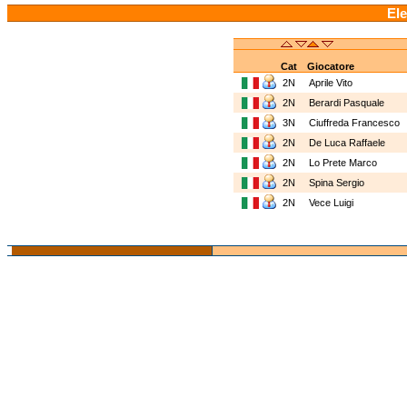
Ele
Cat
Giocatore
2N
Aprile Vito
2N
Berardi Pasquale
3N
Ciuffreda Francesco
2N
De Luca Raffaele
2N
Lo Prete Marco
2N
Spina Sergio
2N
Vece Luigi