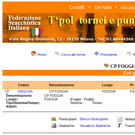
Giocato
Contatti
Elo Italia
Home
Cerca altri tornei
Precedente
R
CP FOGGI
Dati 
Codice
Denominazione
Luogo
Pr
0301014A
CP FOGGIA
FOGGIA
FG
Denominazione:
CP FOGGIA
Luogo:
FOGGIA
[Foggia - Puglia]
Tipo/Sistema/Tempo:
Sistema: Tempo:
Arbitri:
Partecipanti:
Elenco Partecipanti
Variazi
Statistiche:
Visualizza Statistiche
Tranch