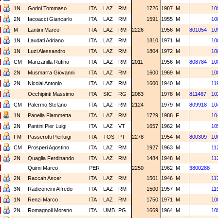
1N
Gorini Tommaso
ITA
LAZ
RM
1726
1987
M
10
2N
Iacoacci Giancarlo
ITA
LAZ
RM
1591
1955
M
10
M
Lantini Marco
ITA
LAZ
RM
2226
1956
M
801054
10
1N
Laudati Adriano
ITA
LAZ
RM
1810
1971
M
10
1N
Luzi Alessandro
ITA
LAZ
RM
1804
1972
M
10
CM
Manzanilla Rufino
ITA
LAZ
RM
2011
1956
M
808784
10
2N
Musmarra Giovanni
ITA
LAZ
RM
1600
1969
M
10
2N
Nicolai Antonio
ITA
LAZ
RM
1600
1940
M
11
Occhipinti Massimo
ITA
SIC
RG
2083
1978
M
811467
10
CM
Palermo Stefano
ITA
LAZ
RM
2124
1979
M
809918
10
1N
Panella Fiammetta
ITA
LAZ
RM
1729
1988
F
10
2N
Pantini Pier Luigi
ITA
LAZ
VT
1657
1962
M
10
FM
Passerotti Pierluigi
ITA
TOS
PT
2278
1954
M
800309
10
CM
Prosperi Agostino
ITA
LAZ
RM
1927
1963
M
11
2N
Quaglia Ferdinando
ITA
LAZ
RM
1484
1948
M
11
Quimi Marco
PER
2250
1962
M
3800288
2N
Raccah Ascer
ITA
LAZ
RM
1501
1946
M
11
3N
Radiconcini Alfredo
ITA
LAZ
RM
1500
1957
M
11
1N
Renzi Marco
ITA
LAZ
RM
1750
1971
M
10
2N
Romagnoli Moreno
ITA
UMB
PG
1669
1964
M
10