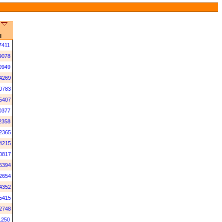
I
7411
9078
0949
4269
0783
5407
0377
2358
2365
4215
0817
5394
2654
4352
5415
2748
1250