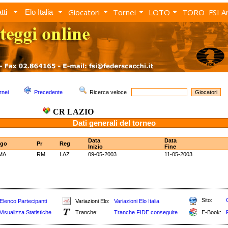
Giocatori
Tornei
LOTO
TORO
FSI A
tti
Elo Italia
rnei
Precedente
Ricerca veloce
CR LAZIO
Dati generali del torneo
Data
Data
go
Pr
Reg
Inizio
Fine
MA
RM
LAZ
09-05-2003
11-05-2003
Sito:
Elenco Partecipanti
Variazioni Elo:
Variazioni Elo Italia
Visualizza Statistiche
Tranche:
Tranche FIDE conseguite
E-Book: