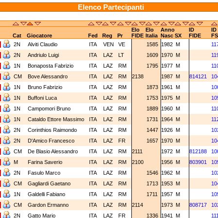
Elenco Partecipanti
Elo
Elo
Anno
ID
ID
Cat
Giocatore
Fed
Reg
Pr
FIDE
Italia
Nasc
SX
FIDE
FS
2N
Alviti Claudio
ITA
VEN
VE
1585
1982
M
11
2N
Andriulo Luigi
ITA
LAZ
LT
1609
1970
M
11
1N
Bonaposta Fabrizio
ITA
LAZ
RM
1795
1977
M
11
CM
Bove Alessandro
ITA
LAZ
RM
2138
1987
M
814121
10
1N
Bruno Fabrizio
ITA
LAZ
RM
1873
1961
M
10
1N
Buffoni Luca
ITA
LAZ
RM
1753
1975
M
10
1N
Campomori Bruno
ITA
LAZ
RM
1889
1960
M
11
1N
Cataldo Ettore Massimo
ITA
LAZ
RM
1731
1964
M
11
2N
Corinthios Raimondo
ITA
LAZ
RM
1447
1926
M
10
2N
D'Amico Francesco
ITA
LAZ
FR
1657
1970
M
10
CM
De Blasio Alessandro
ITA
LAZ
RM
2111
1972
M
812188
10
M
Farina Saverio
ITA
LAZ
RM
2100
1956
M
803901
10
2N
Fasulo Marco
ITA
LAZ
RM
1546
1962
M
10
CM
Gagliardi Gaetano
ITA
LAZ
RM
1713
1953
M
10
1N
Galdelli Fabiano
ITA
LAZ
RM
1711
1957
M
10
CM
Gardon Ermanno
ITA
LAZ
RM
2114
1973
M
808717
10
2N
Gatto Mario
ITA
LAZ
FR
1336
1941
M
11