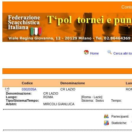
Conta
Home
Cerca altri to
Codice
Denominazione
Luo
0302035A
CR LAZIO
RO
Denominazione:
CR LAZIO
Luogo:
ROMA
[Roma - Lazio]
Tipo/Sistema/Tempo:
Sistema: Swiss Tempo:
Arbitri:
MIRCOLI GIANLUCA
Partecipanti:
Statistiche: