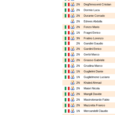
2N
Degl'innocenti Cristian
2N
Dormio Luca
2N
Durante Corrado
2N
Edrees Abdulla
2N
Fonzo Mario
1N
Fragni Enrico
3N
Fratino Lorenzo
2N
Gandini Gaudio
2N
Gardini Enrico
2N
Gerbi Marco
2N
Grasso Gabriele
2N
Grudina Marco
1N
Guglielmi Dante
1N
Guglielmone Luciano
2N
Khaled Ahmad
2N
Maiori Nicola
2N
Mangili Davide
2N
Mastrolonardo Fabio
2N
Mazzetta Franco
1N
Mercandelli Claudio