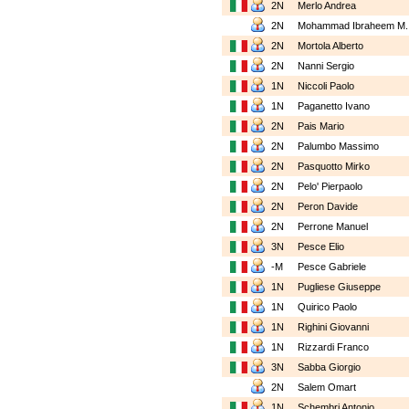
2N
Merlo Andrea
2N
Mohammad Ibraheem M
2N
Mortola Alberto
2N
Nanni Sergio
1N
Niccoli Paolo
1N
Paganetto Ivano
2N
Pais Mario
2N
Palumbo Massimo
2N
Pasquotto Mirko
2N
Pelo' Pierpaolo
2N
Peron Davide
2N
Perrone Manuel
3N
Pesce Elio
-M
Pesce Gabriele
1N
Pugliese Giuseppe
1N
Quirico Paolo
1N
Righini Giovanni
1N
Rizzardi Franco
3N
Sabba Giorgio
2N
Salem Omart
1N
Schembri Antonio