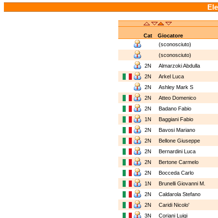
Ele
Cat
Giocatore
(sconosciuto)
(sconosciuto)
2N
Almarzoki Abdulla
2N
Arkel Luca
2N
Ashley Mark S
2N
Atteo Domenico
2N
Badano Fabio
1N
Baggiani Fabio
2N
Bavosi Mariano
2N
Bellone Giuseppe
2N
Bernardini Luca
2N
Bertone Carmelo
2N
Bocceda Carlo
1N
Brunelli Giovanni M.
2N
Caldarola Stefano
2N
Caridi Nicolo'
3N
Coriani Luigi