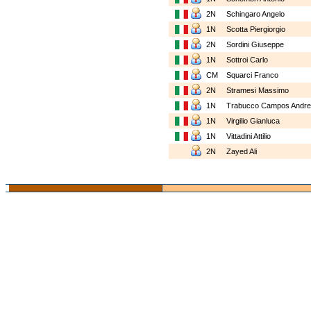
2N
Schingaro Angelo
1N
Scotta Piergiorgio
2N
Sordini Giuseppe
1N
Sottroi Carlo
CM
Squarci Franco
2N
Stramesi Massimo
1N
Trabucco Campos Andr
1N
Virgilio Gianluca
1N
Vittadini Attilio
2N
Zayed Ali