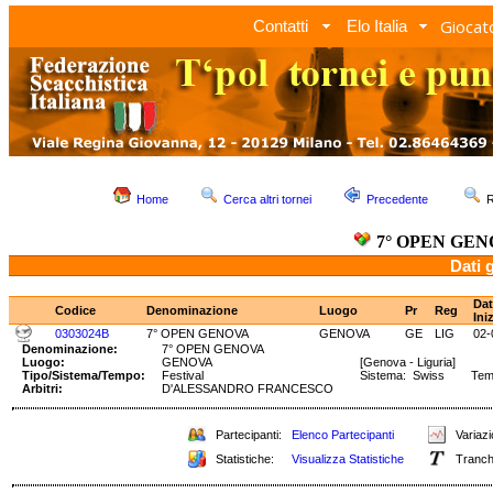
Giocato
Contatti
Elo Italia
Home
Cerca altri tornei
Precedente
R
7° OPEN GE
Dati 
Dat
Codice
Denominazione
Luogo
Pr
Reg
Ini
0303024B
7° OPEN GENOVA
GENOVA
GE
LIG
02-
Denominazione:
7° OPEN GENOVA
Luogo:
GENOVA
[Genova - Liguria]
Tipo/Sistema/Tempo:
Festival
Sistema: Swiss Tempo
Arbitri:
D'ALESSANDRO FRANCESCO
Partecipanti:
Elenco Partecipanti
Variazi
Statistiche:
Visualizza Statistiche
Tranch