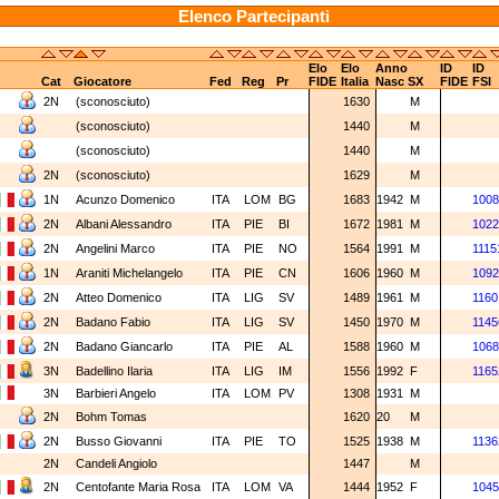
Elenco Partecipanti
Elo
Elo
Anno
ID
ID
Cat
Giocatore
Fed
Reg
Pr
FIDE
Italia
Nasc
SX
FIDE
FSI
2N
(sconosciuto)
1630
M
(sconosciuto)
1440
M
(sconosciuto)
1440
M
2N
(sconosciuto)
1629
M
1N
Acunzo Domenico
ITA
LOM
BG
1683
1942
M
1008
2N
Albani Alessandro
ITA
PIE
BI
1672
1981
M
1022
2N
Angelini Marco
ITA
PIE
NO
1564
1991
M
1115
1N
Araniti Michelangelo
ITA
PIE
CN
1606
1960
M
1092
2N
Atteo Domenico
ITA
LIG
SV
1489
1961
M
1160
2N
Badano Fabio
ITA
LIG
SV
1450
1970
M
1145
2N
Badano Giancarlo
ITA
PIE
AL
1588
1960
M
1068
3N
Badellino Ilaria
ITA
LIG
IM
1556
1992
F
1165
3N
Barbieri Angelo
ITA
LOM
PV
1308
1931
M
2N
Bohm Tomas
1620
20
M
2N
Busso Giovanni
ITA
PIE
TO
1525
1938
M
1136
2N
Candeli Angiolo
1447
M
2N
Centofante Maria Rosa
ITA
LOM
VA
1444
1952
F
1045