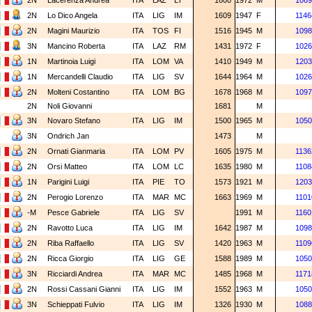
2N
Lacerenza Andrea
ITA
LAZ
LT
1600
1972
M
1069
2N
Lo Dico Angela
ITA
LIG
IM
1609
1947
F
1146
2N
Magini Maurizio
ITA
TOS
FI
1516
1945
M
1098
3N
Mancino Roberta
ITA
LAZ
RM
1431
1972
F
1026
1N
Martinoia Luigi
ITA
LOM
VA
1410
1949
M
1203
1N
Mercandelli Claudio
ITA
LIG
SV
1644
1964
M
1026
2N
Molteni Costantino
ITA
LOM
BG
1678
1968
M
1097
2N
Noli Giovanni
1681
M
3N
Novaro Stefano
ITA
LIG
IM
1500
1965
M
1050
3N
Ondrich Jan
1473
M
2N
Ornati Gianmaria
ITA
LOM
PV
1605
1975
M
1136
2N
Orsi Matteo
ITA
LOM
LC
1635
1980
M
1108
1N
Parigini Luigi
ITA
PIE
TO
1573
1921
M
1203
2N
Perogio Lorenzo
ITA
MAR
MC
1663
1969
M
1101
-M
Pesce Gabriele
ITA
LIG
SV
1991
M
1160
2N
Ravotto Luca
ITA
LIG
IM
1642
1987
M
1098
2N
Riba Raffaello
ITA
LIG
SV
1420
1963
M
1109
2N
Ricca Giorgio
ITA
LIG
GE
1588
1989
M
1050
3N
Ricciardi Andrea
ITA
MAR
MC
1485
1968
M
1171
2N
Rossi Cassani Gianni
ITA
LIG
IM
1552
1963
M
1050
3N
Schieppati Fulvio
ITA
LIG
IM
1326
1930
M
1088