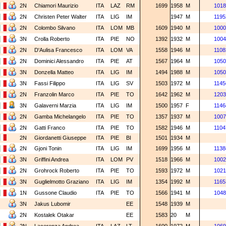
2N
Chiamori Maurizio
ITA
LAZ
RM
1699
1958
M
1018
2N
Christen Peter Walter
ITA
LIG
IM
1947
M
1195
2N
Colombo Silvano
ITA
LOM
MB
1609
1940
M
1000
3N
Crolla Roberto
ITA
PIE
NO
1392
1932
M
1004
2N
D'Aulisa Francesco
ITA
LOM
VA
1558
1946
M
1108
2N
Dominici Alessandro
ITA
PIE
AT
1567
1964
M
1050
3N
Donzella Matteo
ITA
LIG
IM
1494
1988
M
1050
3N
Fassi Filippo
ITA
LIG
SV
1503
1972
M
1145
2N
Franzolin Marco
ITA
PIE
TO
1642
1962
M
1203
3N
Galaverni Marzia
ITA
LIG
IM
1500
1957
F
1146
2N
Gamba Michelangelo
ITA
PIE
TO
1357
1937
M
1007
2N
Gatti Franco
ITA
PIE
TO
1582
1946
M
1104
2N
Giordanetti Giuseppe
ITA
PIE
BI
1501
1934
M
2N
Gjoni Tonin
ITA
LIG
IM
1699
1956
M
1138
3N
Griffini Andrea
ITA
LOM
PV
1518
1966
M
1002
2N
Grohrock Roberto
ITA
PIE
TO
1593
1972
M
1021
3N
Guglielmotto Graziano
ITA
LIG
IM
1354
1992
M
1165
1N
Gussone Claudio
ITA
PIE
TO
1566
1941
M
1048
3N
Jakus Lubomir
EE
1548
1939
M
2N
Kostalek Otakar
EE
1583
20
M