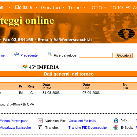
Giocatori
Tornei
LOTO
TORO
FSI A
tti
Elo Italia
rnei
Precedente
Ricerca veloce
45° IMPERIA
Dati generali del torneo
Data
Data
Num
Pr
Reg
Inizio
Fine
Tur
A
IM
LIG
31-08-2003
07-09-2003
po: 2hx40ms+1h QPF
Sito:
Elenco Partecipanti
Variazioni Elo:
Variazioni Elo Italia
Visualizza Statistiche
Tranche:
Tranche FIDE conseguite
E-Book: