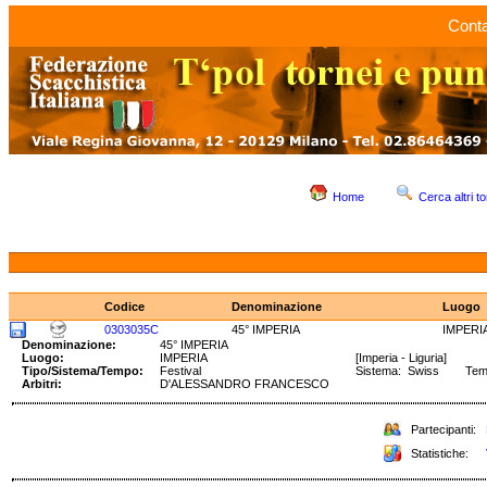
Conta
Home
Cerca altri to
Codice
Denominazione
Luogo
0303035C
45° IMPERIA
IMPERI
Denominazione:
45° IMPERIA
Luogo:
IMPERIA
[Imperia - Liguria]
Tipo/Sistema/Tempo:
Festival
Sistema: Swiss Tem
Arbitri:
D'ALESSANDRO FRANCESCO
Partecipanti:
Statistiche: