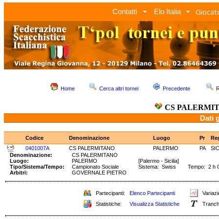
Giocato
Contatti
Elo Italia
Home
Cerca altri tornei
Precedente
R
CS PALERMI
Dati 
Codice
Denominazione
Luogo
Pr
Re
0401007A
CS PALERMITANO
PALERMO
PA
SI
Denominazione:
CS PALERMITANO
Luogo:
PALERMO
[Palermo - Sicilia]
Tipo/Sistema/Tempo:
Campionato Sociale
Sistema: Swiss Tempo: 2 h 
Arbitri:
GOVERNALE PIETRO
Partecipanti:
Elenco Partecipanti
Variazi
Statistiche:
Visualizza Statistiche
Tranch