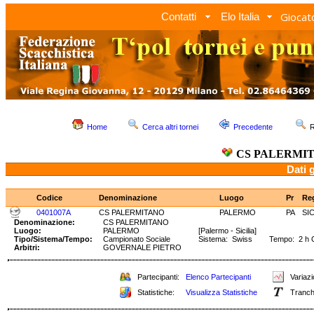
Giocato
Contatti
Elo Italia
Home
Cerca altri tornei
Precedente
R
CS PALERMI
Dati 
Codice
Denominazione
Luogo
Pr
Re
0401007A
CS PALERMITANO
PALERMO
PA
SI
Denominazione:
CS PALERMITANO
Luogo:
PALERMO
[Palermo - Sicilia]
Tipo/Sistema/Tempo:
Campionato Sociale
Sistema: Swiss Tempo: 2 h 
Arbitri:
GOVERNALE PIETRO
Partecipanti:
Elenco Partecipanti
Variazi
Statistiche:
Visualizza Statistiche
Tranch