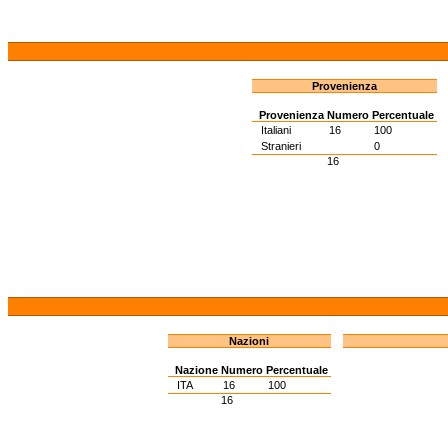
Provenienza
Provenienza
Numero
Percentuale
Italiani
16
100
Stranieri
0
16
Nazioni
Nazione
Numero
Percentuale
ITA
16
100
16