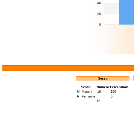
Sesso
Sesso
Numero
Percentuale
M
Maschi
16
100
F
Femmine
0
16