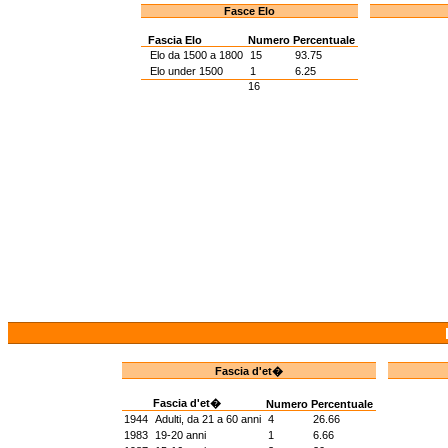
Fasce Elo
Fascia Elo
Numero
Percentuale
Elo da 1500 a 1800
15
93.75
Elo under 1500
1
6.25
16
Fascia d'et�
Fascia d'et�
Numero
Percentuale
1944
Adulti, da 21 a 60 anni
4
26.66
1983
19-20 anni
1
6.66