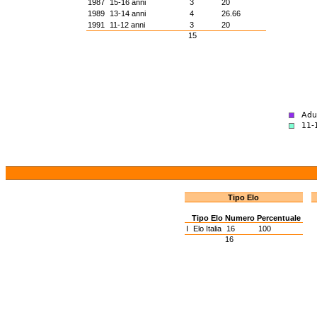
1987
15-16 anni
3
20
1989
13-14 anni
4
26.66
1991
11-12 anni
3
20
15
Tipo Elo
Tipo Elo
Numero
Percentuale
I
Elo Italia
16
100
16