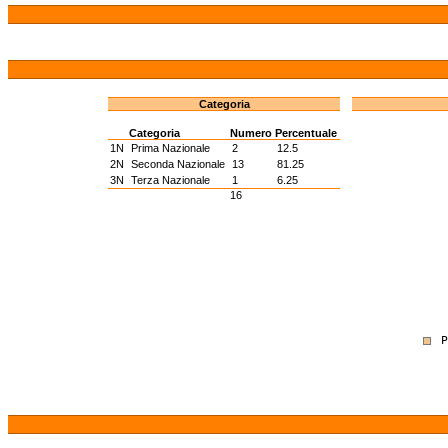
Categoria
Categoria
Numero
Percentuale
1N
Prima Nazionale
2
12.5
2N
Seconda Nazionale
13
81.25
3N
Terza Nazionale
1
6.25
16