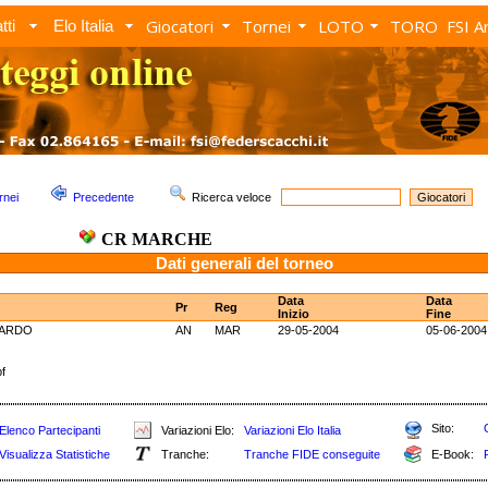
Giocatori
Tornei
LOTO
TORO
FSI A
tti
Elo Italia
rnei
Precedente
Ricerca veloce
CR MARCHE
Dati generali del torneo
Data
Data
Pr
Reg
Inizio
Fine
DARDO
AN
MAR
29-05-2004
05-06-2004
f
Sito:
Elenco Partecipanti
Variazioni Elo:
Variazioni Elo Italia
Visualizza Statistiche
Tranche:
Tranche FIDE conseguite
E-Book: