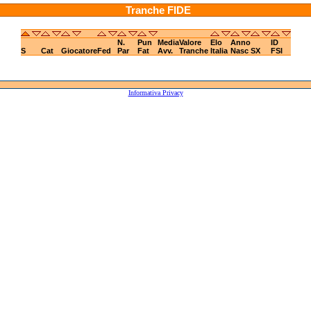
Tranche FIDE
N.
Pun
Media
Valore
Elo
Anno
ID
S
Cat
Giocatore
Fed
Par
Fat
Avv.
Tranche
Italia
Nasc
SX
FSI
Informativa Privacy