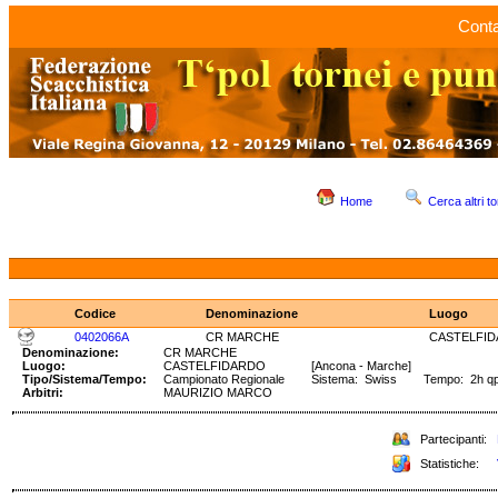
Conta
Home
Cerca altri to
Codice
Denominazione
Luogo
0402066A
CR MARCHE
CASTELFI
Denominazione:
CR MARCHE
Luogo:
CASTELFIDARDO
[Ancona - Marche]
Tipo/Sistema/Tempo:
Campionato Regionale
Sistema: Swiss Tempo: 2h qp
Arbitri:
MAURIZIO MARCO
Partecipanti:
Statistiche: