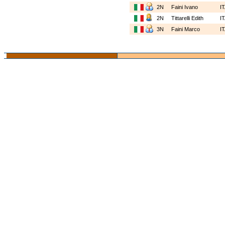
2N
Faini Ivano
I
2N
Tittarelli Edith
I
3N
Faini Marco
I