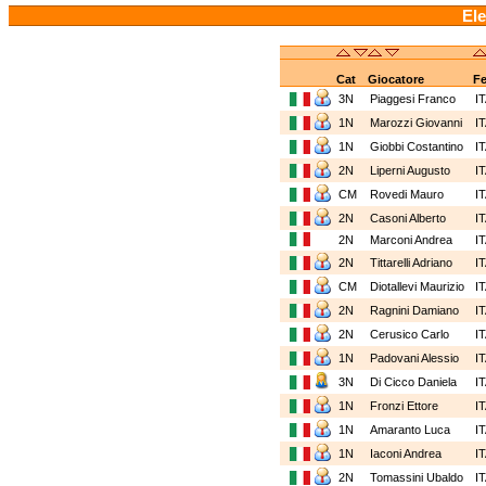
Ele
Cat
Giocatore
F
3N
Piaggesi Franco
I
1N
Marozzi Giovanni
I
1N
Giobbi Costantino
I
2N
Liperni Augusto
I
CM
Rovedi Mauro
I
2N
Casoni Alberto
I
2N
Marconi Andrea
I
2N
Tittarelli Adriano
I
CM
Diotallevi Maurizio
I
2N
Ragnini Damiano
I
2N
Cerusico Carlo
I
1N
Padovani Alessio
I
3N
Di Cicco Daniela
I
1N
Fronzi Ettore
I
1N
Amaranto Luca
I
1N
Iaconi Andrea
I
2N
Tomassini Ubaldo
I