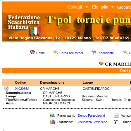
Giocato
Contatti
Elo Italia
Home
Cerca altri tornei
Precedente
R
CR MARC
Dati 
Codice
Denominazione
Luogo
0402066A
CR MARCHE
CASTELFIDARDO
Denominazione:
CR MARCHE
Luogo:
CASTELFIDARDO
[Ancona - Marche]
Tipo/Sistema/Tempo:
Campionato Regionale
Sistema: Swiss Tempo: 2h qp
Arbitri:
MAURIZIO MARCO
Partecipanti:
Elenco Partecipanti
Variazi
Statistiche:
Visualizza Statistiche
Tranch