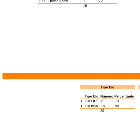
1996
Under 8 anni
1
5.26
19
Tipo Elo
Tipo Elo
Numero
Percentuale
F
Elo FIDE
2
10
I
Elo Italia
18
90
20