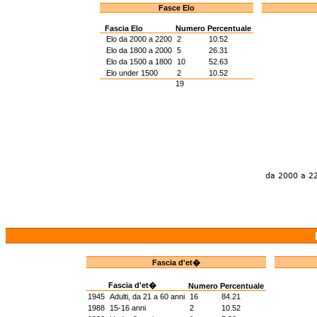
Fasce Elo
Fascia Elo
Numero
Percentuale
Elo da 2000 a 2200
2
10.52
Elo da 1800 a 2000
5
26.31
Elo da 1500 a 1800
10
52.63
Elo under 1500
2
10.52
19
Fascia d'et�
Fascia d'et�
Numero
Percentuale
1945
Adulti, da 21 a 60 anni
16
84.21
1988
15-16 anni
2
10.52