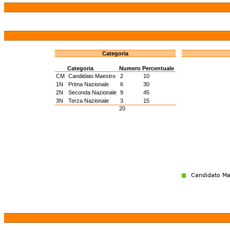
Categoria
Categoria
Numero
Percentuale
CM
Candidato Maestro
2
10
1N
Prima Nazionale
6
30
2N
Seconda Nazionale
9
45
3N
Terza Nazionale
3
15
20