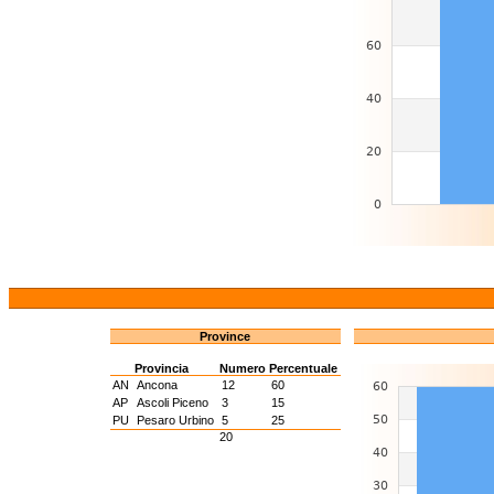
Province
Provincia
Numero
Percentuale
AN
Ancona
12
60
AP
Ascoli Piceno
3
15
PU
Pesaro Urbino
5
25
20