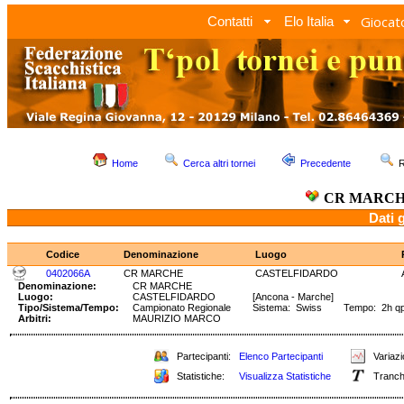
Giocato
Contatti
Elo Italia
Home
Cerca altri tornei
Precedente
R
CR MARC
Dati 
Codice
Denominazione
Luogo
0402066A
CR MARCHE
CASTELFIDARDO
Denominazione:
CR MARCHE
Luogo:
CASTELFIDARDO
[Ancona - Marche]
Tipo/Sistema/Tempo:
Campionato Regionale
Sistema: Swiss Tempo: 2h qp
Arbitri:
MAURIZIO MARCO
Partecipanti:
Elenco Partecipanti
Variazi
Statistiche:
Visualizza Statistiche
Tranch