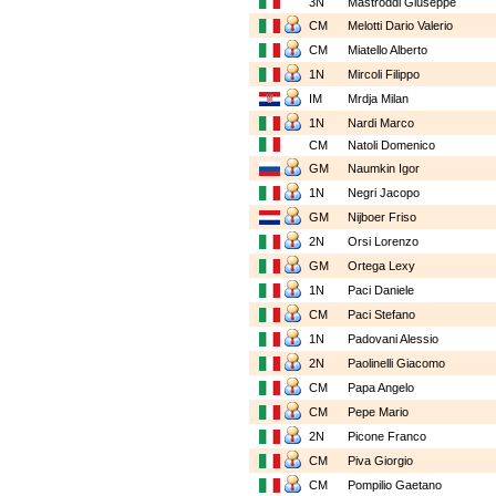
3N
Mastroddi Giuseppe
CM
Melotti Dario Valerio
CM
Miatello Alberto
1N
Mircoli Filippo
IM
Mrdja Milan
1N
Nardi Marco
CM
Natoli Domenico
GM
Naumkin Igor
1N
Negri Jacopo
GM
Nijboer Friso
2N
Orsi Lorenzo
GM
Ortega Lexy
1N
Paci Daniele
CM
Paci Stefano
1N
Padovani Alessio
2N
Paolinelli Giacomo
CM
Papa Angelo
CM
Pepe Mario
2N
Picone Franco
CM
Piva Giorgio
CM
Pompilio Gaetano