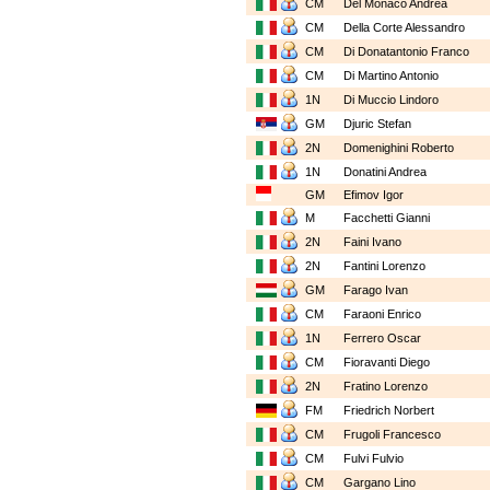
CM
Del Monaco Andrea
CM
Della Corte Alessandro
CM
Di Donatantonio Franco
CM
Di Martino Antonio
1N
Di Muccio Lindoro
GM
Djuric Stefan
2N
Domenighini Roberto
1N
Donatini Andrea
GM
Efimov Igor
M
Facchetti Gianni
2N
Faini Ivano
2N
Fantini Lorenzo
GM
Farago Ivan
CM
Faraoni Enrico
1N
Ferrero Oscar
CM
Fioravanti Diego
2N
Fratino Lorenzo
FM
Friedrich Norbert
CM
Frugoli Francesco
CM
Fulvi Fulvio
CM
Gargano Lino