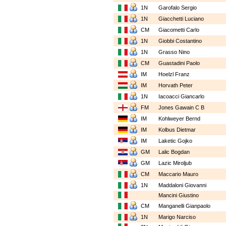
1N
Garofalo Sergio
1N
Giacchetti Luciano
CM
Giacometti Carlo
1N
Giobbi Costantino
1N
Grasso Nino
CM
Guastadini Paolo
IM
Hoelzl Franz
IM
Horvath Peter
1N
Iacoacci Giancarlo
FM
Jones Gawain C B
IM
Kohlweyer Bernd
IM
Kolbus Dietmar
IM
Laketic Gojko
GM
Lalic Bogdan
GM
Lazic Miroljub
CM
Maccario Mauro
1N
Maddaloni Giovanni
Mancini Giustino
CM
Manganelli Gianpaolo
1N
Marigo Narciso