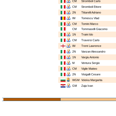
CM
Stromboli Carlo
CM
Stromboli Ettore
2N
Tittarelli Adriano
IM
Tomescu Vlad
CM
Tomini Marco
CM
Tommaselli Giacomo
1N
Traini Ido
CM
Traversi Carlo
IM
Trent Lawrence
2N
Vanzan Alessandro
1N
Vargiu Antonio
M
Ventura Sergio
CM
Vigile Matteo
2N
Visigalli Cesare
WGM
Voiska Margarita
GM
Zaja Ivan