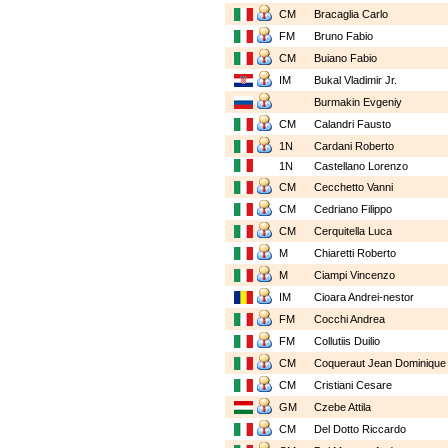
CM
Bracaglia Carlo
FM
Bruno Fabio
CM
Buiano Fabio
IM
Bukal Vladimir Jr.
Burmakin Evgeniy
CM
Calandri Fausto
1N
Cardani Roberto
1N
Castellano Lorenzo
CM
Cecchetto Vanni
CM
Cedriano Filippo
CM
Cerquitella Luca
M
Chiaretti Roberto
M
Ciampi Vincenzo
IM
Cioara Andrei-nestor
FM
Cocchi Andrea
FM
Collutiis Duilio
CM
Coqueraut Jean Dominiqu
CM
Cristiani Cesare
GM
Czebe Attila
CM
Del Dotto Riccardo