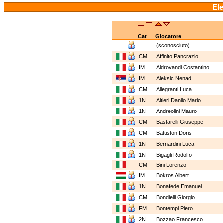
Ele
Cat
Giocatore
(sconosciuto)
CM
Affinito Pancrazio
IM
Aldrovandi Costantino
IM
Aleksic Nenad
CM
Allegranti Luca
1N
Altieri Danilo Mario
1N
Andreolini Mauro
CM
Bastarelli Giuseppe
CM
Battiston Doris
1N
Bernardini Luca
1N
Bigagli Rodolfo
CM
Bini Lorenzo
IM
Bokros Albert
1N
Bonafede Emanuel
CM
Bondielli Giorgio
FM
Bontempi Piero
2N
Bozzao Francesco