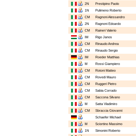
2N
Prestipino Paolo
1N
Pulimeno Roberto
CM
Ragnoni Alessandro
2N
Ragnoni Edoardo
CM
Raineri Valerio
IM
Rigo Janos
CM
Rinaudo Andrea
CM
Rinaudo Sergio
IM
Roeder Matthias
M
Rossi Giampiero
CM
Rotoni Matteo
CM
Rovedi Mauro
CM
Ruggeri Pietro
CM
Sabia Corrado
CM
Saccona Silvano
M
Satta Vladimiro
CM
Sbraccia Giovanni
Schaefer Michael
M
Sciortino Massimo
1N
Simonini Roberto