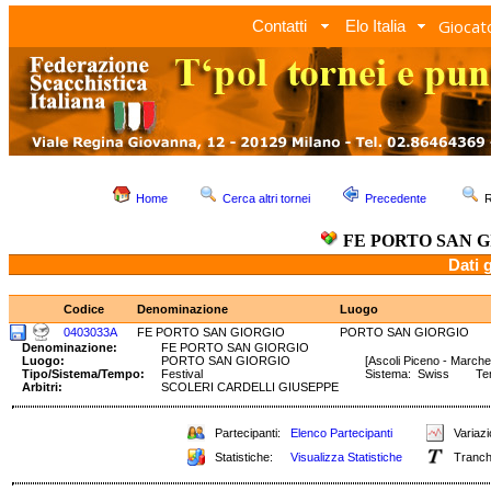
Giocato
Contatti
Elo Italia
Home
Cerca altri tornei
Precedente
R
FE PORTO SAN 
Dati 
Codice
Denominazione
Luogo
0403033A
FE PORTO SAN GIORGIO
PORTO SAN GIORGIO
Denominazione:
FE PORTO SAN GIORGIO
Luogo:
PORTO SAN GIORGIO
[Ascoli Piceno - Marche
Tipo/Sistema/Tempo:
Festival
Sistema: Swiss Tempo
Arbitri:
SCOLERI CARDELLI GIUSEPPE
Partecipanti:
Elenco Partecipanti
Variazi
Statistiche:
Visualizza Statistiche
Tranch