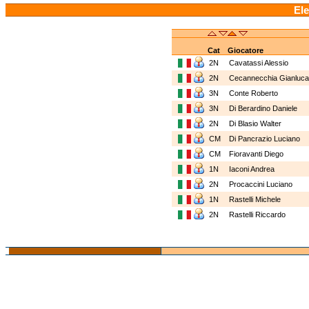
Ele
Cat
Giocatore
2N
Cavatassi Alessio
2N
Cecannecchia Gianluc
3N
Conte Roberto
3N
Di Berardino Daniele
2N
Di Blasio Walter
CM
Di Pancrazio Luciano
CM
Fioravanti Diego
1N
Iaconi Andrea
2N
Procaccini Luciano
1N
Rastelli Michele
2N
Rastelli Riccardo