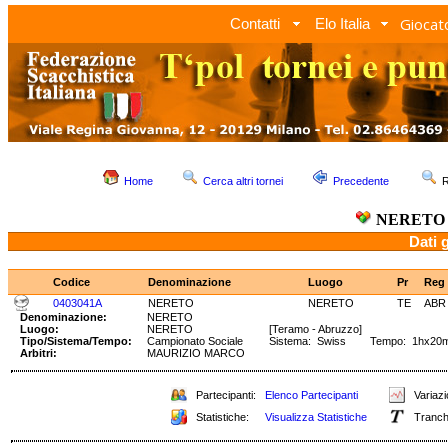
Giocato
Contatti
Elo Italia
Home
Cerca altri tornei
Precedente
R
NERETO
Dati 
Codice
Denominazione
Luogo
Pr
Reg
0403041A
NERETO
NERETO
TE
ABR
Denominazione:
NERETO
Luogo:
NERETO
[Teramo - Abruzzo]
Tipo/Sistema/Tempo:
Campionato Sociale
Sistema: Swiss Tempo: 1hx20m
Arbitri:
MAURIZIO MARCO
Partecipanti:
Elenco Partecipanti
Variazi
Statistiche:
Visualizza Statistiche
Tranch