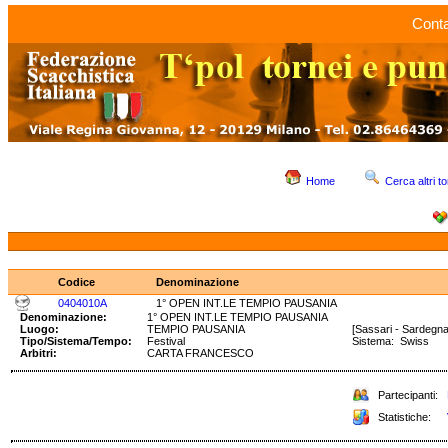
Conta
Home
Cerca altri to
Codice
Denominazione
0404010A
1° OPEN INT.LE TEMPIO PAUSANIA
Denominazione:
1° OPEN INT.LE TEMPIO PAUSANIA
Luogo:
TEMPIO PAUSANIA
[Sassari - Sardegna
Tipo/Sistema/Tempo:
Festival
Sistema: Swiss 
Arbitri:
CARTA FRANCESCO
Partecipanti:
Statistiche: