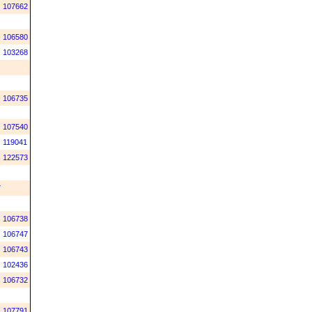
107662
106580
103268
106735
107540
119041
122573
7
106738
106747
106743
102436
106732
107791