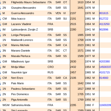
1N
Filigheddu Mauro Sebastiano
ITA
SAR
OT
1610
1954
M
2N
Giuspino Alessandro
ITA
SAR
SS
1641
1976
M
M
Guerra Alessandro
ITA
VEN
VI
2197
1970
M
801615
CM
Ibba Isacco
ITA
SAR
SU
2191
1981
M
812722
GM
Lazarev Vladimir
FRA
2515
1964
M
4113250
IM
Ljubisavljevic Zivojin Z
SRB
2280
1941
M
902896
1N
Loriga Pierpaolo
ITA
SAR
SS
1885
1949
M
1N
Maldarelli Lorenzo
ITA
SAR
SS
1768
1939
M
CM
Mannu Michele
ITA
SAR
CA
2023
1961
M
3N
Marano Daniele
ITA
SIC
CT
1571
1966
M
3N
Masala Pierluca
ITA
SAR
SS
1589
1977
M
GM
Miladinovic Igor
SRB
2630
1974
M
4203380
IM
Mrdja Milan
CRO
2432
1954
M
1450033
GM
Naumkin Igor
RUS
2457
1965
M
4101715
CM
Neri Enzo
ITA
SAR
CA
2106
1962
M
814660
2N
Pais Mario
ITA
SAR
SS
1642
1966
M
1N
Paulesu Sebastiano
ITA
SAR
SS
1817
1968
M
2N
Pes Domenico
ITA
SAR
SS
1705
1951
M
2N
Piga Antonello
ITA
SAR
SS
1769
1950
M
WGM
Safranska Anda
FRA
2295
1960
F
11600209
3N
Sini Leonardo
ITA
SAR
SS
1589
1989
M