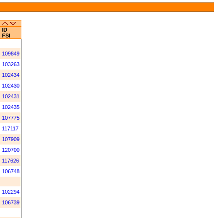
ID
FSI
109849
103263
102434
102430
102431
102435
107775
117117
107909
120700
117626
106748
102294
106739