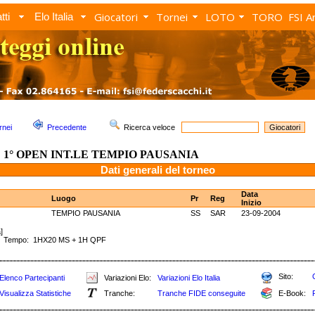
Giocatori
Tornei
LOTO
TORO
FSI A
tti
Elo Italia
rnei
Precedente
Ricerca veloce
1° OPEN INT.LE TEMPIO PAUSANIA
Dati generali del torneo
Data
Luogo
Pr
Reg
Inizio
TEMPIO PAUSANIA
SS
SAR
23-09-2004
]
Tempo: 1HX20 MS + 1H QPF
Sito:
Elenco Partecipanti
Variazioni Elo:
Variazioni Elo Italia
Visualizza Statistiche
Tranche:
Tranche FIDE conseguite
E-Book: