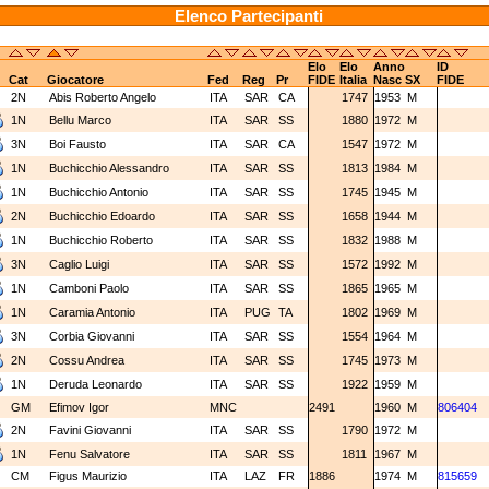
Elenco Partecipanti
Elo
Elo
Anno
ID
Cat
Giocatore
Fed
Reg
Pr
FIDE
Italia
Nasc
SX
FIDE
2N
Abis Roberto Angelo
ITA
SAR
CA
1747
1953
M
1N
Bellu Marco
ITA
SAR
SS
1880
1972
M
3N
Boi Fausto
ITA
SAR
CA
1547
1972
M
1N
Buchicchio Alessandro
ITA
SAR
SS
1813
1984
M
1N
Buchicchio Antonio
ITA
SAR
SS
1745
1945
M
2N
Buchicchio Edoardo
ITA
SAR
SS
1658
1944
M
1N
Buchicchio Roberto
ITA
SAR
SS
1832
1988
M
3N
Caglio Luigi
ITA
SAR
SS
1572
1992
M
1N
Camboni Paolo
ITA
SAR
SS
1865
1965
M
1N
Caramia Antonio
ITA
PUG
TA
1802
1969
M
3N
Corbia Giovanni
ITA
SAR
SS
1554
1964
M
2N
Cossu Andrea
ITA
SAR
SS
1745
1973
M
1N
Deruda Leonardo
ITA
SAR
SS
1922
1959
M
GM
Efimov Igor
MNC
2491
1960
M
806404
2N
Favini Giovanni
ITA
SAR
SS
1790
1972
M
1N
Fenu Salvatore
ITA
SAR
SS
1811
1967
M
CM
Figus Maurizio
ITA
LAZ
FR
1886
1974
M
815659