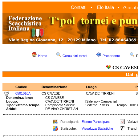
Giocato
Contatti
Elo Italia
Home
Cerca altri tornei
Precedente
R
CS CAVES
Dati 
Codice
Denominazione
Luogo
P
0501010A
CS CAVESE
CAVA DE' TIRRENI
S
Denominazione:
CS CAVESE
Luogo:
CAVA DE' TIRRENI
[Salerno - Campania]
Tipo/Sistema/Tempo:
Campionato Sociale
Sistema: Swiss Tempo: 100' +
Arbitri:
DE VIVO CHRISTIAN
Partecipanti:
Elenco Partecipanti
Variazi
Statistiche:
Visualizza Statistiche
Tranch