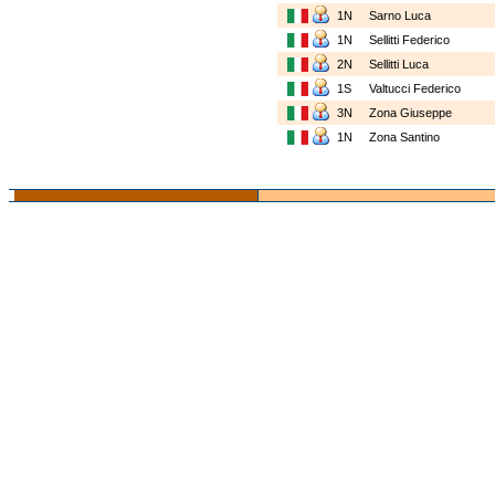
1N
Sarno Luca
1N
Sellitti Federico
2N
Sellitti Luca
1S
Valtucci Federico
3N
Zona Giuseppe
1N
Zona Santino