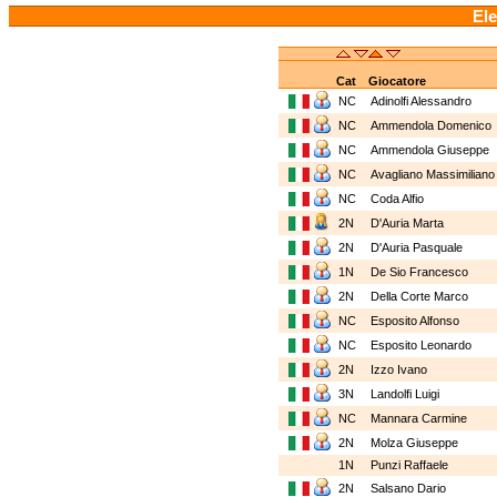
Ele
Cat
Giocatore
NC
Adinolfi Alessandro
NC
Ammendola Domenic
NC
Ammendola Giuseppe
NC
Avagliano Massimilian
NC
Coda Alfio
2N
D'Auria Marta
2N
D'Auria Pasquale
1N
De Sio Francesco
2N
Della Corte Marco
NC
Esposito Alfonso
NC
Esposito Leonardo
2N
Izzo Ivano
3N
Landolfi Luigi
NC
Mannara Carmine
2N
Molza Giuseppe
1N
Punzi Raffaele
2N
Salsano Dario