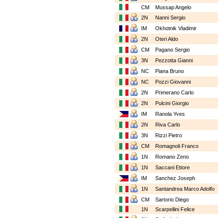
CM
Mussap Angelo
2N
Nanni Sergio
IM
Okhotnik Vladimir
2N
Oteri Aldo
CM
Pagano Sergio
3N
Pezzotta Gianni
NC
Piana Bruno
NC
Pozzi Giovanni
2N
Primerano Carlo
2N
Pulcini Giorgio
IM
Ranola Yves
2N
Riva Carlo
3N
Rizzi Pietro
CM
Romagnoli Franco
1N
Romano Zeno
1N
Saccani Ettore
IM
Sanchez Joseph
1N
Santandrea Marco Adolfo
CM
Sartorio Diego
1N
Scarpellini Felice