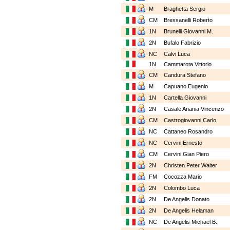
M
Braghetta Sergio
CM
Bressanelli Roberto
1N
Brunelli Giovanni M.
2N
Bufalo Fabrizio
NC
Calvi Luca
1N
Cammarota Vittorio
CM
Candura Stefano
M
Capuano Eugenio
1N
Cartella Giovanni
2N
Casale Anania Vincenzo
CM
Castrogiovanni Carlo
NC
Cattaneo Rosandro
NC
Cervini Ernesto
CM
Cervini Gian Piero
2N
Christen Peter Walter
FM
Cocozza Mario
2N
Colombo Luca
2N
De Angelis Donato
2N
De Angelis Helaman
NC
De Angelis Michael B.