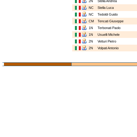
2N
Stella Andrea
NC
Stella Luca
NC
Tedoldi Guido
CM
Tencati Giuseppe
1N
Terbonati Paolo
1N
Usuelli Michele
2N
Vetturi Pietro
2N
Volpati Antonio