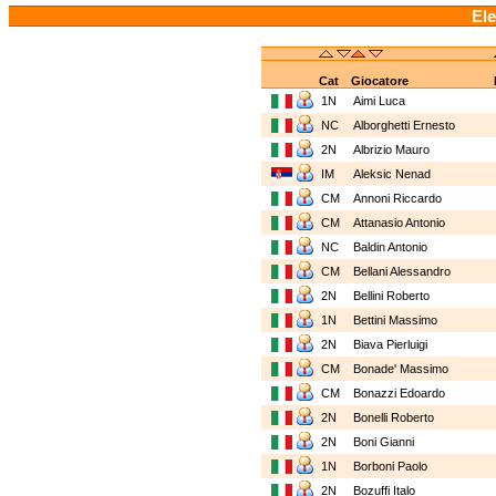
Ele
Cat
Giocatore
1N
Aimi Luca
NC
Alborghetti Ernesto
2N
Albrizio Mauro
IM
Aleksic Nenad
CM
Annoni Riccardo
CM
Attanasio Antonio
NC
Baldin Antonio
CM
Bellani Alessandro
2N
Bellini Roberto
1N
Bettini Massimo
2N
Biava Pierluigi
CM
Bonade' Massimo
CM
Bonazzi Edoardo
2N
Bonelli Roberto
2N
Boni Gianni
1N
Borboni Paolo
2N
Bozuffi Italo