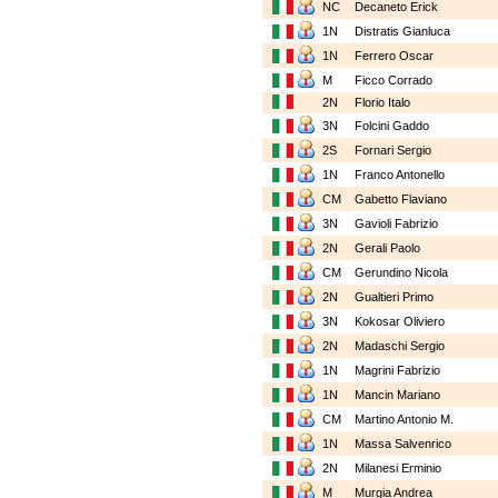
NC
Decaneto Erick
1N
Distratis Gianluca
1N
Ferrero Oscar
M
Ficco Corrado
2N
Florio Italo
3N
Folcini Gaddo
2S
Fornari Sergio
1N
Franco Antonello
CM
Gabetto Flaviano
3N
Gavioli Fabrizio
2N
Gerali Paolo
CM
Gerundino Nicola
2N
Gualtieri Primo
3N
Kokosar Oliviero
2N
Madaschi Sergio
1N
Magrini Fabrizio
1N
Mancin Mariano
CM
Martino Antonio M.
1N
Massa Salvenrico
2N
Milanesi Erminio
M
Murgia Andrea