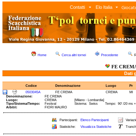
Giocato
Contatti
Elo Italia
Home
Cerca altri tornei
Precedente
R
FE CREM
Dati 
Codice
Denominazione
Luogo
Pr
0503045A
FE CREMA
CREMA
MI
Denominazione:
FE CREMA
Luogo:
CREMA
[Milano - Lombardia]
Tipo/Sistema/Tempo:
Festival
Sistema: Swiss Tempo: 90' /20 ms +
Arbitri:
FIORI MAURO
Partecipanti:
Elenco Partecipanti
Variazi
Statistiche:
Visualizza Statistiche
Tranch