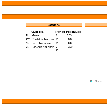
Categoria
Categoria
Numero
Percentuale
M
Maestro
1
3.33
CM
Candidato Maestro
11
36.66
1N
Prima Nazionale
11
36.66
2N
Seconda Nazionale
7
23.33
30