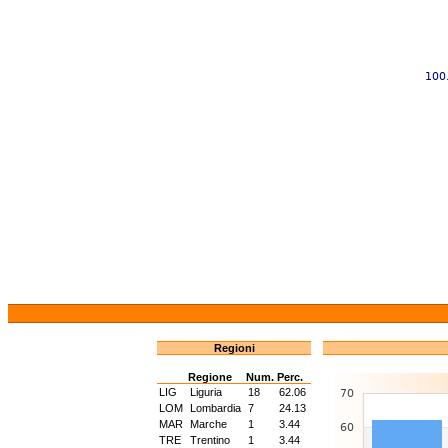
Regioni
Regione
Num.
Perc.
LIG
Liguria
18
62.06
LOM
Lombardia
7
24.13
MAR
Marche
1
3.44
TRE
Trentino
1
3.44