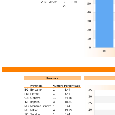
VEN
Veneto
2
6.89
29
Province
Provincia
Numero
Percentuale
BG
Bergamo
1
3.44
FM
Fermo
1
3.44
GE
Genova
10
34.48
IM
Imperia
3
10.34
MB
Monza e Brianza
1
3.44
MI
Milano
4
13.79
SO
Sondrio
1
3.44