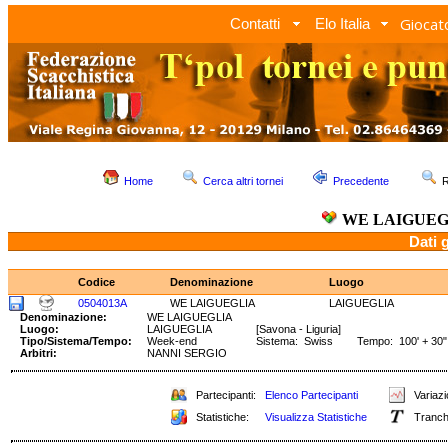
Giocato
Contatti
Elo Italia
Home
Cerca altri tornei
Precedente
R
WE LAIGUEG
Dati 
Codice
Denominazione
Luogo
0504013A
WE LAIGUEGLIA
LAIGUEGLIA
Denominazione:
WE LAIGUEGLIA
Luogo:
LAIGUEGLIA
[Savona - Liguria]
Tipo/Sistema/Tempo:
Week-end
Sistema: Swiss Tempo: 100' + 30"
Arbitri:
NANNI SERGIO
Partecipanti:
Elenco Partecipanti
Variazi
Statistiche:
Visualizza Statistiche
Tranch