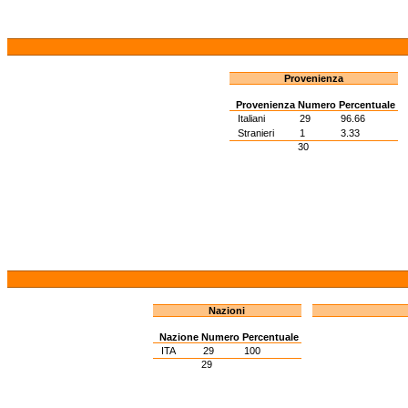
Provenienza
Provenienza
Numero
Percentuale
Italiani
29
96.66
Stranieri
1
3.33
30
Nazioni
Nazione
Numero
Percentuale
ITA
29
100
29