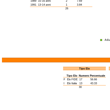
1989
15-16 anni
2
7.69
1991
13-14 anni
1
3.84
26
Tipo Elo
Tipo Elo
Numero
Percentuale
F
Elo FIDE
17
56.66
I
Elo Italia
13
43.33
30