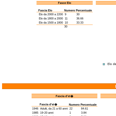
Fasce Elo
Fascia Elo
Numero
Percentuale
Elo da 2000 a 2200
9
30
Elo da 1800 a 2000
11
36.66
Elo da 1500 a 1800
10
33.33
30
Fascia d'et�
Fascia d'et�
Numero
Percentuale
1946
Adulti, da 21 a 60 anni
22
84.61
1985
19-20 anni
1
3.84