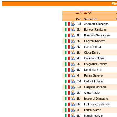
Ele
Cat
Giocatore
CM
Andreoni Giuseppe
2N
Benocci Umiliano
1N
Biancotti Alessandro
3N
Capitani Roberto
2N
Carta Andrea
1N
Cioce Enrico
2N
Colantonio Marco
2N
D'Agostini Rodolfo
1N
De Maria Isaia
M
Farina Saverio
CM
Galdelli Fabiano
CM
Gargiulo Mariano
2N
Gatta Flavio
1N
Iacoacci Giancarlo
2N
La Fortezza Michele
M
Lantini Marco
1N
Maggi Fabrizio