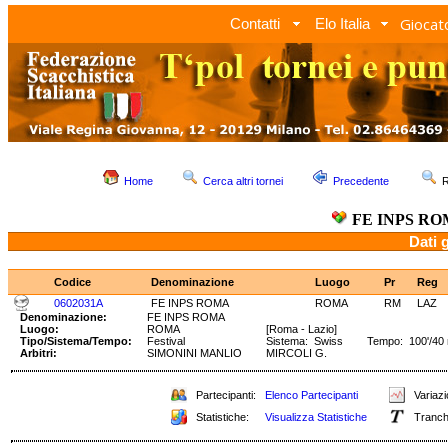
Giocato
Contatti
Elo Italia
Home
Cerca altri tornei
Precedente
R
FE INPS R
Dati 
Codice
Denominazione
Luogo
Pr
Reg
0602031A
FE INPS ROMA
ROMA
RM
LAZ
Denominazione:
FE INPS ROMA
Luogo:
ROMA
[Roma - Lazio]
Tipo/Sistema/Tempo:
Festival
Sistema: Swiss Tempo: 100'/40 ms
Arbitri:
SIMONINI MANLIO
MIRCOLI G.
Partecipanti:
Elenco Partecipanti
Variazi
Statistiche:
Visualizza Statistiche
Tranch