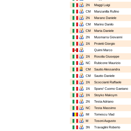
2N
Maggi Luigi
CM
Manzanilla Rufino
2N
Marano Daniele
CM
Marino Danilo
CM
Marta Daniele
2N
Musmarra Giovanni
1N
Proietti Giorgio
Quimi Marco
1N
Rosolia Giuseppe
NC
Rubicone Maurizio
CM
Sautto Alessandra
CM
Sautto Daniele
1N
Scoccianti Raffaele
1N
Spano' Cuomo Gaetano
1N
Stoyko Maksym
2N
Testa Adriano
NC
Testa Massimo
IM
Tomescu Vlad
M
Tosoni Augusto
3N
Travaglini Roberto