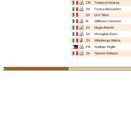
CM
Trebeschi Andrea
1N
Tronca Alessandro
1N
Urzi' Silvio
M
Vallifuoco Giovanni
1N
Vargiu Antonio
1N
Viscogliosi Enzo
2N
Vittimberga Valeria
FM
Vuelban Virgilio
1N
Yamson Roberto