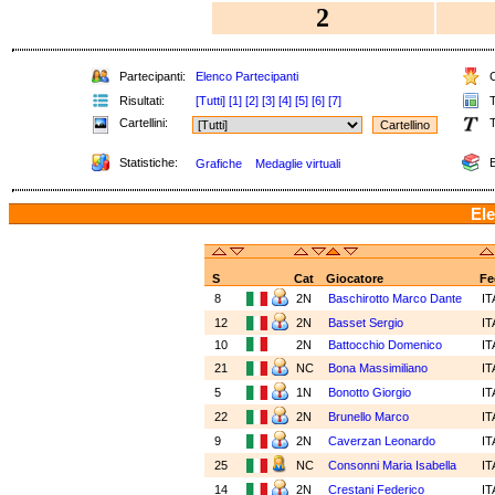
2
Partecipanti:
Elenco Partecipanti
C
Risultati:
[Tutti]
[1]
[2]
[3]
[4]
[5]
[6]
[7]
T
Cartellini:
T
Statistiche:
E
Grafiche
Medaglie virtuali
Ele
S
Cat
Giocatore
Fe
8
2N
Baschirotto Marco Dante
I
12
2N
Basset Sergio
I
10
2N
Battocchio Domenico
I
21
NC
Bona Massimiliano
I
5
1N
Bonotto Giorgio
I
22
2N
Brunello Marco
I
9
2N
Caverzan Leonardo
I
25
NC
Consonni Maria Isabella
I
14
2N
Crestani Federico
I