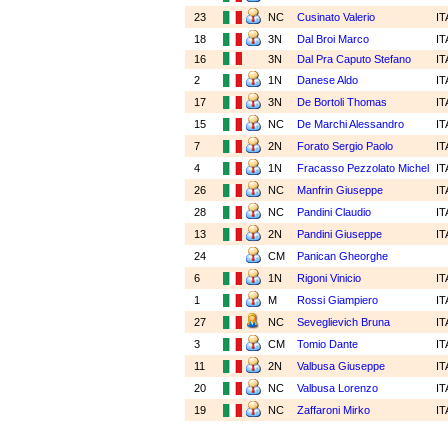
23
NC
Cusinato Valerio
I
18
3N
Dal Broi Marco
I
16
3N
Dal Pra Caputo Stefano
I
2
1N
Danese Aldo
I
17
3N
De Bortoli Thomas
I
15
NC
De Marchi Alessandro
I
7
2N
Forato Sergio Paolo
I
4
1N
Fracasso Pezzolato Michel
I
26
NC
Manfrin Giuseppe
I
28
NC
Pandini Claudio
I
13
2N
Pandini Giuseppe
I
24
CM
Panican Gheorghe
6
1N
Rigoni Vinicio
I
1
M
Rossi Giampiero
I
27
NC
Seveglievich Bruna
I
3
CM
Tomio Dante
I
11
2N
Valbusa Giuseppe
I
20
NC
Valbusa Lorenzo
I
19
NC
Zaffaroni Mirko
I