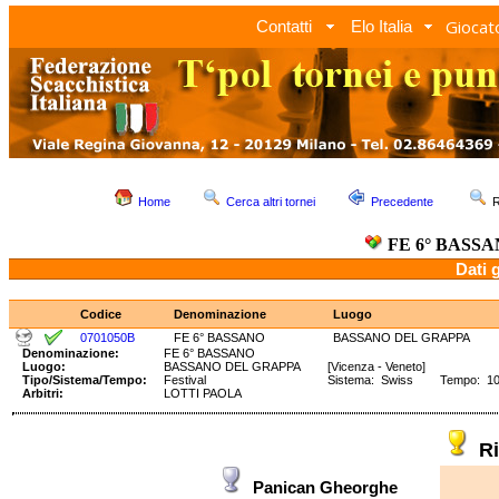
Giocato
Contatti
Elo Italia
Home
Cerca altri tornei
Precedente
R
FE 6° BASS
Dati 
Codice
Denominazione
Luogo
0701050B
FE 6° BASSANO
BASSANO DEL GRAPPA
Denominazione:
FE 6° BASSANO
Luogo:
BASSANO DEL GRAPPA
[Vicenza - Veneto]
Tipo/Sistema/Tempo:
Festival
Sistema: Swiss Tempo: 100'
Arbitri:
LOTTI PAOLA
R
Panican Gheorghe