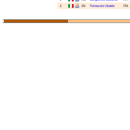
2
1N
Tomassini Ubaldo
ITA