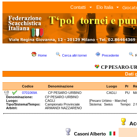
Giocato
Contatti
Elo Italia
Home
Cerca altri tornei
Precedente
R
CP PESARO-U
Dati 
Codice
Denominazione
Luogo
Pr
R
0701069A
CP PESARO-URBINO
CAGLI
PU
M
Denominazione:
CP PESARO-URBINO
Luogo:
CAGLI
[Pesaro Urbino - Marche]
Tipo/Sistema/Tempo:
Campionato Provinciale
Sistema: Swiss Tempo: 2 
Arbitri:
ARMANDI NAZZARENO
Ac
Casoni Alberto