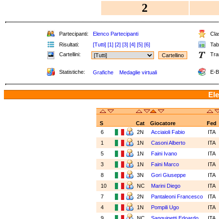
2
Partecipanti:
Elenco Partecipanti
Clas
Risultati:
[Tutti]
[1]
[2]
[3]
[4]
[5]
[6]
Tabe
Cartellini:
Tra
Statistiche:
E-B
Grafiche
Medaglie virtuali
Ele
S
Cat
Giocatore
Fed
6
2N
Acciaioli Fabio
ITA
1
1N
Casoni Alberto
ITA
5
1N
Faini Ivano
ITA
3
1N
Faini Marco
ITA
8
3N
Gori Giuseppe
ITA
10
NC
Marini Diego
ITA
7
2N
Pantaleoni Francesco
ITA
4
1N
Pompili Ugo
ITA
9
NC
Sanguinetti Edoardo
ITA