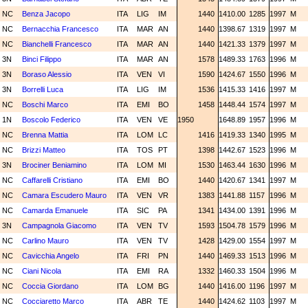
NC
Benza Jacopo
ITA
LIG
IM
1440
1410.00
1285
1997
M
NC
Bernacchia Francesco
ITA
MAR
AN
1440
1398.67
1319
1997
M
NC
Bianchelli Francesco
ITA
MAR
AN
1440
1421.33
1379
1997
M
3N
Binci Filippo
ITA
MAR
AN
1578
1489.33
1763
1996
M
3N
Boraso Alessio
ITA
VEN
VI
1590
1424.67
1550
1996
M
3N
Borrelli Luca
ITA
LIG
IM
1536
1415.33
1416
1997
M
NC
Boschi Marco
ITA
EMI
BO
1458
1448.44
1574
1997
M
1N
Boscolo Federico
ITA
VEN
VE
1950
1648.89
1957
1996
M
NC
Brenna Mattia
ITA
LOM
LC
1416
1419.33
1340
1995
M
NC
Brizzi Matteo
ITA
TOS
PT
1398
1442.67
1523
1996
M
3N
Brociner Beniamino
ITA
LOM
MI
1530
1463.44
1630
1996
M
NC
Caffarelli Cristiano
ITA
EMI
BO
1440
1420.67
1341
1997
M
NC
Camara Escudero Mauro
ITA
VEN
VR
1383
1441.88
1157
1996
M
NC
Camarda Emanuele
ITA
SIC
PA
1341
1434.00
1391
1996
M
3N
Campagnola Giacomo
ITA
VEN
TV
1593
1504.78
1579
1996
M
NC
Carlino Mauro
ITA
VEN
TV
1428
1429.00
1554
1997
M
NC
Cavicchia Angelo
ITA
FRI
PN
1440
1469.33
1513
1996
M
NC
Ciani Nicola
ITA
EMI
RA
1332
1460.33
1504
1996
M
NC
Coccia Giordano
ITA
LOM
BG
1440
1416.00
1196
1997
M
NC
Cocciaretto Marco
ITA
ABR
TE
1440
1424.62
1103
1997
M