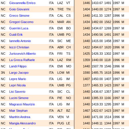
NC
Giovannella Enrico
ITA
LAZ
VT
1446
1410.67
1491
1997
M
NC
Goio Giovanni
ITA
TRE
TN
1404
1440.00
1274
1997
M
NC
Greco Simone
ITA
CAL
CS
1440
1411.33
1287
1996
M
NC
Gregori Giacomo
ITA
MAR
AN
1434
1482.00
1562
1996
M
NC
Guerrini Luca
ITA
EMI
BO
1440
1434.67
1269
1997
M
NC
Guidi Erik
ITA
UMB
PG
1434
1490.56
1491
1997
M
NC
Iannello Antonio
ITA
SIC
ME
1440
1415.00
1458
1997
M
NC
Iezzi Christian
ITA
ABR
CH
1422
1494.67
1620
1996
M
NC
Jurissevich Alberto
ITA
FRI
TS
1425
1426.33
1302
1997
M
NC
La Greca Raffaele
ITA
LAZ
RM
1359
1440.00
1118
1996
M
NC
Landi Filippo
ITA
EMI
MO
1440
1507.78
1546
1996
M
3N
Largo Jacopo
ITA
LOM
MI
1590
1485.75
1618
1996
M
NC
Lepre Mario
ITA
LIG
IM
1407
1450.00
1407
1997
M
NC
Lepri Nicola
ITA
UMB
PG
1377
1465.33
1423
1997
M
NC
Lisi Saverio
ITA
SIC
CL
1440
1436.67
1357
1997
M
NC
Lucini Simone
ITA
PIE
NO
1440
1385.33
1166
1997
M
NC
Magrassi Maurizio
ITA
LIG
IM
1440
1419.33
1295
1997
M
NC
Mair Stephan
ITA
ALT
BZ
1467
1422.67
1423
1997
M
NC
Manfrin Andrea
ITA
VEN
VI
1440
1471.00
1514
1996
M
NC
Mangia Alessandro
ITA
PUG
LE
1440
1448.11
1344
1997
M