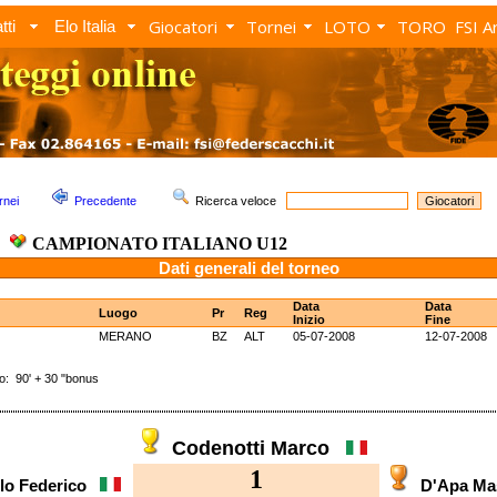
Giocatori
Tornei
LOTO
TORO
FSI A
tti
Elo Italia
rnei
Precedente
Ricerca veloce
CAMPIONATO ITALIANO U12
Dati generali del torneo
Data
Data
Luogo
Pr
Reg
Inizio
Fine
MERANO
BZ
ALT
05-07-2008
12-07-2008
 90' + 30 "bonus
Codenotti Marco
1
lo Federico
D'Apa M