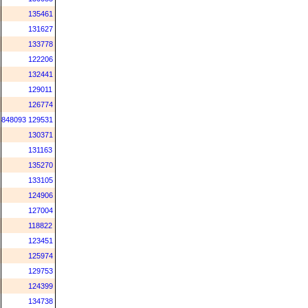
135461
131627
133778
122206
132441
129011
126774
848093
129531
130371
131163
135270
133105
124906
127004
118822
123451
125974
129753
124399
134738