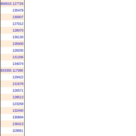
800015
127726
135478
130007
127012
128070
136130
135930
126035
131206
134074
833355
117090
129422
131678
126571
128513
123258
132440
130894
136413
119661