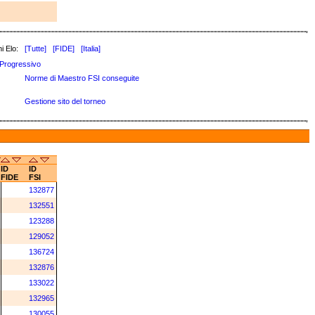
i Elo:
[Tutte]
[FIDE]
[Italia]
Progressivo
Norme di Maestro FSI conseguite
Gestione sito del torneo
ID
ID
FIDE
FSI
132877
132551
123288
129052
136724
132876
133022
132965
130055