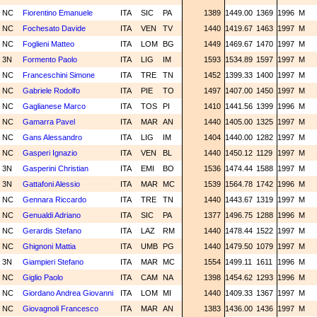
NC
Fiorentino Emanuele
ITA
SIC
PA
1389
1449.00
1369
1996
M
NC
Fochesato Davide
ITA
VEN
TV
1440
1419.67
1463
1997
M
NC
Foglieni Matteo
ITA
LOM
BG
1449
1469.67
1470
1997
M
3N
Formento Paolo
ITA
LIG
IM
1593
1534.89
1597
1997
M
NC
Franceschini Simone
ITA
TRE
TN
1452
1399.33
1400
1997
M
NC
Gabriele Rodolfo
ITA
PIE
TO
1497
1407.00
1450
1997
M
NC
Gaglianese Marco
ITA
TOS
PI
1410
1441.56
1399
1996
M
NC
Gamarra Pavel
ITA
MAR
AN
1440
1405.00
1325
1997
M
NC
Gans Alessandro
ITA
LIG
IM
1404
1440.00
1282
1997
M
NC
Gasperi Ignazio
ITA
VEN
BL
1440
1450.12
1129
1997
M
3N
Gasperini Christian
ITA
EMI
BO
1536
1474.44
1588
1997
M
3N
Gattafoni Alessio
ITA
MAR
MC
1539
1564.78
1742
1996
M
NC
Gennara Riccardo
ITA
TRE
TN
1440
1443.67
1319
1997
M
NC
Genualdi Adriano
ITA
SIC
PA
1377
1496.75
1288
1996
M
NC
Gerardis Stefano
ITA
LAZ
RM
1440
1478.44
1522
1997
M
NC
Ghignoni Mattia
ITA
UMB
PG
1440
1479.50
1079
1997
M
3N
Giampieri Stefano
ITA
MAR
MC
1554
1499.11
1611
1996
M
NC
Giglio Paolo
ITA
CAM
NA
1398
1454.62
1293
1996
M
NC
Giordano Andrea Giovanni
ITA
LOM
MI
1440
1409.33
1367
1997
M
NC
Giovagnoli Francesco
ITA
MAR
AN
1383
1436.00
1436
1997
M