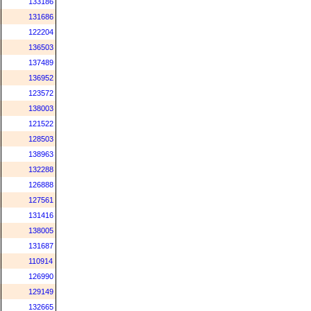
133186
131686
122204
136503
137489
136952
123572
138003
121522
128503
138963
132288
126888
127561
131416
138005
131687
110914
126990
129149
132665