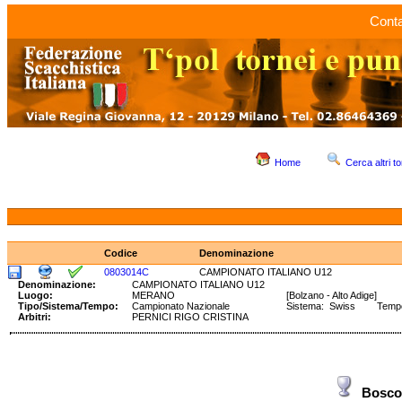
Conta
Home
Cerca altri to
Codice
Denominazione
0803014C
CAMPIONATO ITALIANO U12
Denominazione:
CAMPIONATO ITALIANO U12
Luogo:
MERANO
[Bolzano - Alto Adige]
Tipo/Sistema/Tempo:
Campionato Nazionale
Sistema: Swiss Tempo:
Arbitri:
PERNICI RIGO CRISTINA
Bosco