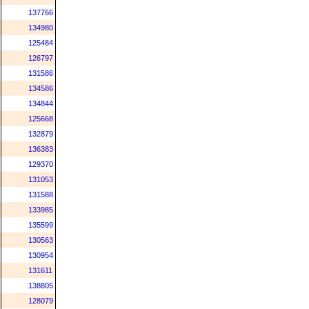
137766
134980
125484
126797
131586
134586
134844
125668
132879
136383
129370
131053
131588
133985
135599
130563
130954
131611
138805
128079