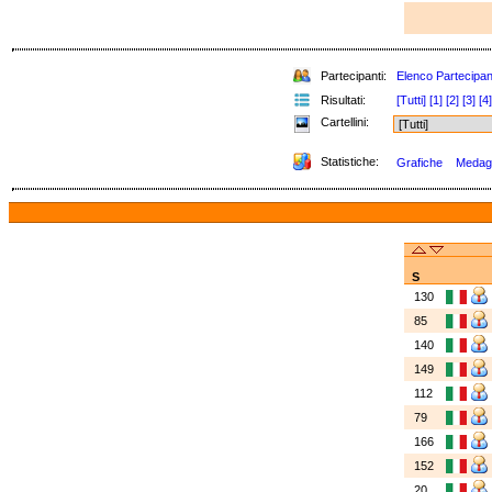
Partecipanti:
Elenco Partecipan
Risultati:
[Tutti]
[1]
[2]
[3]
[4]
Cartellini:
Statistiche:
Grafiche
Medagli
S
130
85
140
149
112
79
166
152
20