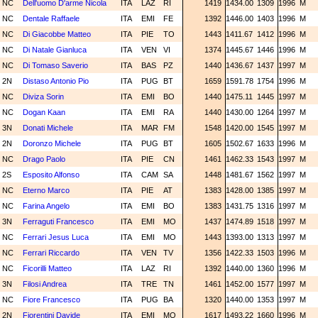
NC
Dell'uomo D'arme Nicola
ITA
LAZ
RI
1419
1434.00
1309
1996
M
NC
Dentale Raffaele
ITA
EMI
FE
1392
1446.00
1403
1996
M
NC
Di Giacobbe Matteo
ITA
PIE
TO
1443
1411.67
1412
1996
M
NC
Di Natale Gianluca
ITA
VEN
VI
1374
1445.67
1446
1996
M
NC
Di Tomaso Saverio
ITA
BAS
PZ
1440
1436.67
1437
1997
M
2N
Distaso Antonio Pio
ITA
PUG
BT
1659
1591.78
1754
1996
M
NC
Diviza Sorin
ITA
EMI
BO
1440
1475.11
1445
1997
M
NC
Dogan Kaan
ITA
EMI
RA
1440
1430.00
1264
1997
M
3N
Donati Michele
ITA
MAR
FM
1548
1420.00
1545
1997
M
2N
Doronzo Michele
ITA
PUG
BT
1605
1502.67
1633
1996
M
NC
Drago Paolo
ITA
PIE
CN
1461
1462.33
1543
1997
M
2S
Esposito Alfonso
ITA
CAM
SA
1448
1481.67
1562
1997
M
NC
Eterno Marco
ITA
PIE
AT
1383
1428.00
1385
1997
M
NC
Farina Angelo
ITA
EMI
BO
1383
1431.75
1316
1997
M
3N
Ferraguti Francesco
ITA
EMI
MO
1437
1474.89
1518
1997
M
NC
Ferrari Jesus Luca
ITA
EMI
MO
1443
1393.00
1313
1997
M
NC
Ferrari Riccardo
ITA
VEN
TV
1356
1422.33
1503
1996
M
NC
Ficorilli Matteo
ITA
LAZ
RI
1392
1440.00
1360
1996
M
3N
Filosi Andrea
ITA
TRE
TN
1461
1452.00
1577
1997
M
NC
Fiore Francesco
ITA
PUG
BA
1320
1440.00
1353
1997
M
2N
Fiorentini Davide
ITA
EMI
MO
1617
1493.22
1660
1996
M