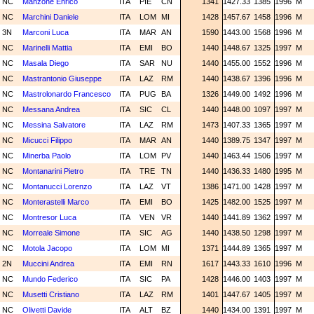
NC
Manzone Enrico
ITA
PIE
CN
1341
1427.33
1385
1996
M
NC
Marchini Daniele
ITA
LOM
MI
1428
1457.67
1458
1996
M
3N
Marconi Luca
ITA
MAR
AN
1590
1443.00
1568
1996
M
NC
Marinelli Mattia
ITA
EMI
BO
1440
1448.67
1325
1997
M
NC
Masala Diego
ITA
SAR
NU
1440
1455.00
1552
1996
M
NC
Mastrantonio Giuseppe
ITA
LAZ
RM
1440
1438.67
1396
1996
M
NC
Mastrolonardo Francesco
ITA
PUG
BA
1326
1449.00
1492
1996
M
NC
Messana Andrea
ITA
SIC
CL
1440
1448.00
1097
1997
M
NC
Messina Salvatore
ITA
LAZ
RM
1473
1407.33
1365
1997
M
NC
Micucci Filippo
ITA
MAR
AN
1440
1389.75
1347
1997
M
NC
Minerba Paolo
ITA
LOM
PV
1440
1463.44
1506
1997
M
NC
Montanarini Pietro
ITA
TRE
TN
1440
1436.33
1480
1995
M
NC
Montanucci Lorenzo
ITA
LAZ
VT
1386
1471.00
1428
1997
M
NC
Monterastelli Marco
ITA
EMI
BO
1425
1482.00
1525
1997
M
NC
Montresor Luca
ITA
VEN
VR
1440
1441.89
1362
1997
M
NC
Morreale Simone
ITA
SIC
AG
1440
1438.50
1298
1997
M
NC
Motola Jacopo
ITA
LOM
MI
1371
1444.89
1365
1997
M
2N
Muccini Andrea
ITA
EMI
RN
1617
1443.33
1610
1996
M
NC
Mundo Federico
ITA
SIC
PA
1428
1446.00
1403
1997
M
NC
Musetti Cristiano
ITA
LAZ
RM
1401
1447.67
1405
1997
M
NC
Olivetti Davide
ITA
ALT
BZ
1440
1434.00
1391
1997
M