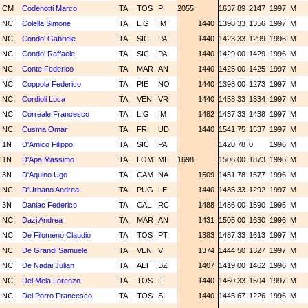
CM
Codenotti Marco
ITA
TOS
PI
2055
1637.89
2147
1997
M
NC
Colella Simone
ITA
LIG
IM
1440
1398.33
1356
1997
M
NC
Condo' Gabriele
ITA
SIC
PA
1440
1423.33
1299
1996
M
NC
Condo' Raffaele
ITA
SIC
PA
1440
1429.00
1429
1996
M
NC
Conte Federico
ITA
MAR
AN
1440
1425.00
1425
1997
M
NC
Coppola Federico
ITA
PIE
NO
1440
1398.00
1273
1997
M
NC
Cordioli Luca
ITA
VEN
VR
1440
1458.33
1334
1997
M
NC
Correale Francesco
ITA
LIG
IM
1482
1437.33
1438
1997
M
NC
Cusma Omar
ITA
FRI
UD
1440
1541.75
1537
1997
M
1N
D'Amico Filippo
ITA
SIC
PA
1420.78
0
1996
M
1N
D'Apa Massimo
ITA
LOM
MI
1698
1506.00
1873
1996
M
3N
D'Aquino Ugo
ITA
CAM
NA
1509
1451.78
1577
1996
M
NC
D'Urbano Andrea
ITA
PUG
LE
1440
1485.33
1292
1997
M
3N
Daniac Federico
ITA
CAL
RC
1488
1486.00
1590
1995
M
NC
Dazj Andrea
ITA
MAR
AN
1431
1505.00
1630
1996
M
NC
De Filomeno Claudio
ITA
TOS
PT
1383
1487.33
1613
1997
M
NC
De Grandi Samuele
ITA
VEN
VI
1374
1444.50
1327
1997
M
NC
De Nadai Julian
ITA
ALT
BZ
1407
1419.00
1462
1996
M
NC
Del Mela Lorenzo
ITA
TOS
FI
1440
1460.33
1504
1997
M
NC
Del Porro Francesco
ITA
TOS
SI
1440
1445.67
1226
1996
M