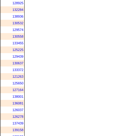
128925
132284
138936
130532
129574
130558
133455
125225
129439
130637
133372
121263
125650
127164
138001
136081
126037
126278
137439
139158