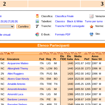
2
3
ti
Classifica:
Classifica Finale
Variazion
[5]
[6]
[7]
[8]
[9]
Tabelloni:
Classico
Black & White
Turno per turno
Tranche:
Tranche FIDE conseguite
Norme:
Sito:
E-Book:
Formato PDF
e virtuali
Elenco Partecipanti
Elo
Elo
Media
Anno
Cat
Giocatore
Fed
Reg
Pr
FIDE
Italia
Avv.
Perf
Nasc
SX
NC
Acquarone Matteo
ITA
LIG
IM
1440
1431.67
1432
1997
M
NC
Alborghetti Themy
ITA
LOM
BG
1440
1416.00
1373
1996
M
2N
Altini Ruggiero
ITA
PUG
BA
1425
1452.00
1452
1996
M
NC
Alvero Gian Kimzly
ITA
EMI
BO
1404
1523.00
1603
1997
M
NC
Amabile Antonio
ITA
TRE
TN
1440
1445.25
1205
1997
M
NC
Amoretti Amedeo
ITA
LIG
IM
1440
1405.50
1265
1997
M
NC
Amoretti Luca
ITA
LIG
IM
1386
1453.33
1454
1997
M
NC
Bardone Lorenzo
ITA
PIE
BI
1404
1438.67
1439
1997
M
3N
Barnabei Stefano
ITA
ABR
TE
1545
1484.89
1579
1997
M