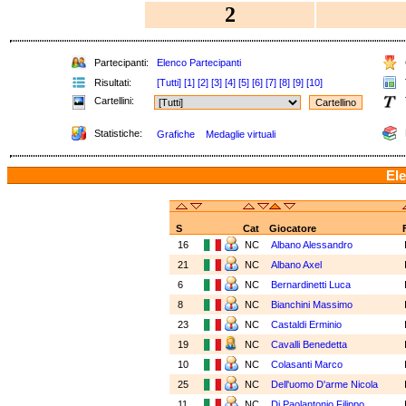
2
Partecipanti:
Elenco Partecipanti
Risultati:
[Tutti]
[1]
[2]
[3]
[4]
[5]
[6]
[7]
[8]
[9]
[10]
Cartellini:
Statistiche:
Grafiche
Medaglie virtuali
Ele
S
Cat
Giocatore
16
NC
Albano Alessandro
21
NC
Albano Axel
6
NC
Bernardinetti Luca
8
NC
Bianchini Massimo
23
NC
Castaldi Erminio
19
NC
Cavalli Benedetta
10
NC
Colasanti Marco
25
NC
Dell'uomo D'arme Nicola
11
NC
Di Paolantonio Filippo