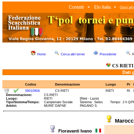
Giocato
Contatti
Elo Italia
Home
Cerca altri tornei
Precedente
R
CS RIETI
Dati 
Codice
Denominazione
Luogo
Pr
0901090A
CS RIETI
RIETI
RI
Denominazione:
CS RIETI
Luogo:
RIETI
[Rieti - Lazio]
Tipo/Sistema/Tempo:
Campionato Sociale
Sistema: Swiss Tempo: 2 h QP
Arbitri:
MURE' DAFNE
PAGANO S.
Maroc
Fioravanti Ivano