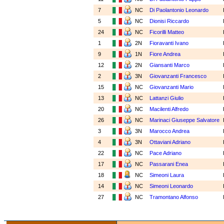
7
NC
Di Paolantonio Leonardo
5
NC
Dionisi Riccardo
24
NC
Ficorilli Matteo
1
2N
Fioravanti Ivano
9
1N
Fiore Andrea
12
2N
Giansanti Marco
2
3N
Giovanzanti Francesco
15
NC
Giovanzanti Mario
13
NC
Lattanzi Giulio
20
NC
Macilenti Alfredo
26
NC
Marinaci Giuseppe Salvatore
3
3N
Marocco Andrea
4
3N
Ottaviani Adriano
22
NC
Pace Adriano
17
NC
Passarani Enea
18
NC
Simeoni Laura
14
NC
Simeoni Leonardo
27
NC
Tramontano Alfonso