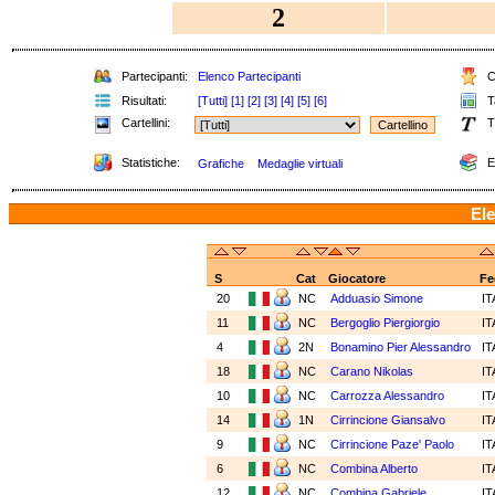
2
Partecipanti:
Elenco Partecipanti
Cl
Risultati:
[Tutti]
[1]
[2]
[3]
[4]
[5]
[6]
Ta
Cartellini:
T
Statistiche:
E
Grafiche
Medaglie virtuali
Ele
S
Cat
Giocatore
Fe
20
NC
Adduasio Simone
I
11
NC
Bergoglio Piergiorgio
I
4
2N
Bonamino Pier Alessandro
I
18
NC
Carano Nikolas
I
10
NC
Carrozza Alessandro
I
14
1N
Cirrincione Giansalvo
I
9
NC
Cirrincione Paze' Paolo
I
6
NC
Combina Alberto
I
12
NC
Combina Gabriele
I