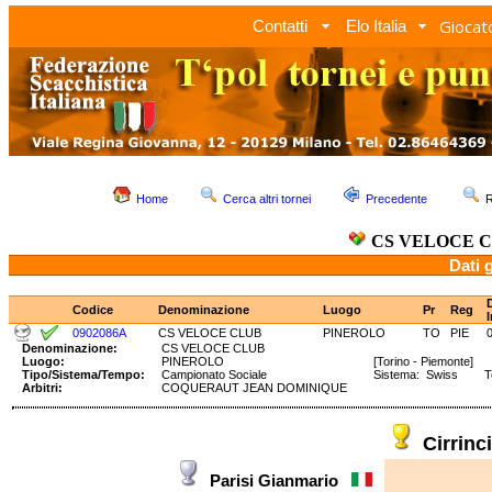
Giocato
Contatti
Elo Italia
Home
Cerca altri tornei
Precedente
R
CS VELOCE 
Dati 
Codice
Denominazione
Luogo
Pr
Reg
I
0902086A
CS VELOCE CLUB
PINEROLO
TO
PIE
Denominazione:
CS VELOCE CLUB
Luogo:
PINEROLO
[Torino - Piemonte]
Tipo/Sistema/Tempo:
Campionato Sociale
Sistema: Swiss T
Arbitri:
COQUERAUT JEAN DOMINIQUE
Cirrin
Parisi Gianmario