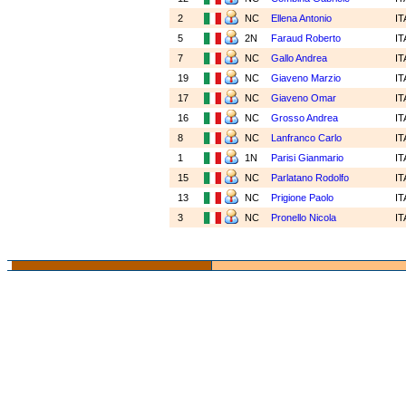
2
NC
Ellena Antonio
I
5
2N
Faraud Roberto
I
7
NC
Gallo Andrea
I
19
NC
Giaveno Marzio
I
17
NC
Giaveno Omar
I
16
NC
Grosso Andrea
I
8
NC
Lanfranco Carlo
I
1
1N
Parisi Gianmario
I
15
NC
Parlatano Rodolfo
I
13
NC
Prigione Paolo
I
3
NC
Pronello Nicola
I